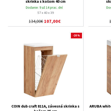
skrinka s košom 40 cm
sk
Dodanie:
9 až 14 prac. dní
Do
57 x 40 x 39
134,00€
107,00€
-20 %
COIN dub craft 811A, závesná skrinka s
ARUBA white