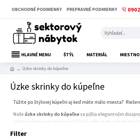
0902
OBCHODNÉ PODMIENKY
PREPRAVNÉ PODMIENKY
HLAVNÉ MENU
ŠTÝL
MATERIÁL
MIESTNO
Úzke skrinky do kúpeľne
Úzke skrinky do kúpeľne
Túžite po štýlovej kúpeľni aj keď máte málo miesta? Riešení
Naše
úzke skrinky do kúpeľne
sa pýšia elegantným dizajno
všetko nájde svoje miesto a Vaša kúpeľňa bude vždy dokonal
Filter
Pred kúpou si dôkladne zmerajte priestor, aby skrinka dokon