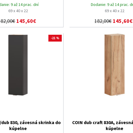
danie:
9 až 14 prac. dní
Dodanie:
9 až 14 prac. d
69 x 40 x 22
69 x 40 x 22
182,00€
145,60€
182,00€
145,60€
-21 %
/dub 830, závesná skrinka do
COIN dub craft 830A, závesn
kúpelne
kúpelne