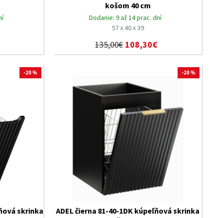
košom 40 cm
ní
Dodanie:
9 až 14 prac. dní
57 x 40 x 39
135,00€
108,30€
-20 %
-20 %
ňová skrinka
ADEL čierna 81-40-1DK kúpeľňová skrinka