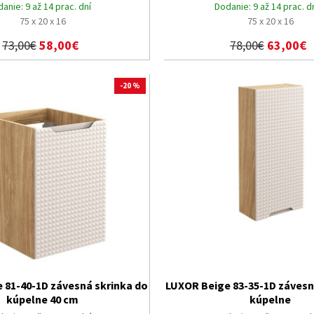
danie:
9 až 14 prac. dní
Dodanie:
9 až 14 prac. d
75 x 20 x 16
75 x 20 x 16
73,00€
58,00€
78,00€
63,00€
-20 %
 81-40-1D závesná skrinka do
LUXOR Beige 83-35-1D závesn
kúpelne 40 cm
kúpelne