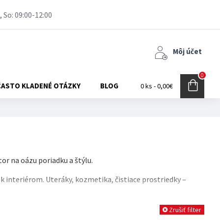
, So: 09:00-12:00
Môj účet
0
ČASTO KLADENÉ OTÁZKY
BLOG
0 ks - 0,00€
or na oázu poriadku a štýlu.
interiérom. Uteráky, kozmetika, čistiace prostriedky –
m a existujúcim nábytkom. Premyslite si, čo všetko
Zrušiť filter