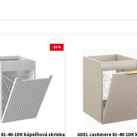
 políc a zásuviek.
nimálnou námahou. Objavte našu ponuku úzkych kúpeľňových skrinie
-20 %
81-40-1DK kúpeľňová skrinka
ADEL cashmere 81-40-1DK 