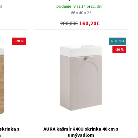
ní
Dodanie:
9 až 14 prac. dní
66 x 40 x 22
200,00€
160,20€
-20 %
NOVINKA
-20 %
skrinka s
AURA kašmír K40U skrinka 40 cm s
m
umývadlom