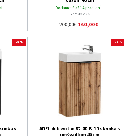
 cm
košom 40 cm
ní
Dodanie:
9 až 14 prac. dní
57 x 40 x 46
200,00€
160,00€
-20 %
-20 %
krinka s
ADEL dub wotan 82-40-B-1D skrinka s
m
umývadlom 40 cm