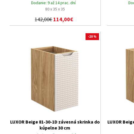
Dodanie:
9 až 14 prac. dní
Do
80 x 35 x 35
142,00€
114,00€
-20 %
LUXOR Beige 81-30-1D závesná skrinka do
LUXOR Beige
kúpelne 30 cm