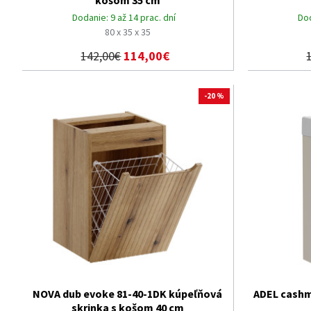
košom 35 cm
Dodanie:
9 až 14 prac. dní
Do
80 x 35 x 35
142,00€
114,00€
-20 %
NOVA dub evoke 81-40-1DK kúpeľňová
ADEL cashm
skrinka s košom 40 cm