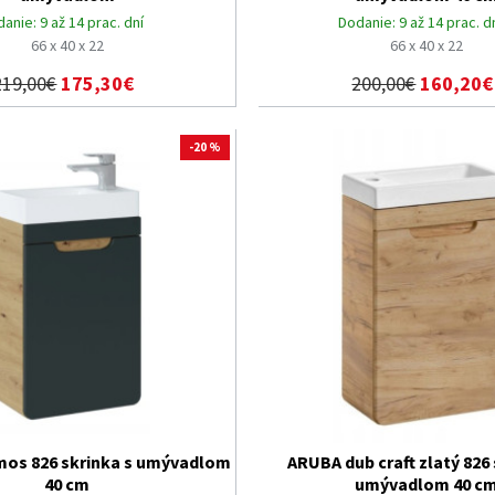
danie:
9 až 14 prac. dní
Dodanie:
9 až 14 prac. d
66 x 40 x 22
66 x 40 x 22
219,00€
175,30€
200,00€
160,20€
-20 %
os 826 skrinka s umývadlom
ARUBA dub craft zlatý 826 
40 cm
umývadlom 40 c