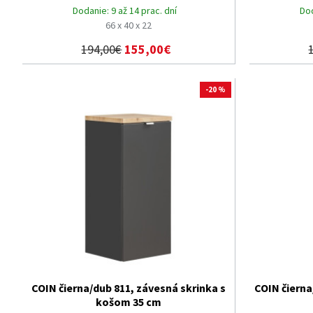
Dodanie:
9 až 14 prac. dní
Do
66 x 40 x 22
194,00€
155,00€
-20 %
COIN čierna/dub 811, závesná skrinka s
COIN čierna
košom 35 cm