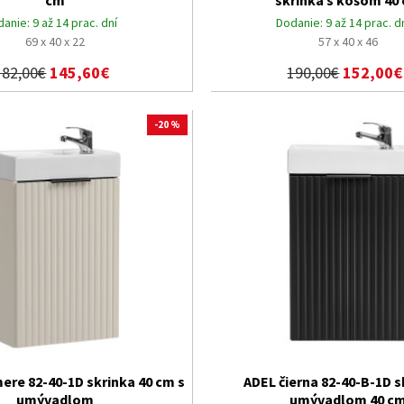
cm
skrinka s košom 40
danie:
9 až 14 prac. dní
Dodanie:
9 až 14 prac. d
69 x 40 x 22
57 x 40 x 46
182,00€
145,60€
190,00€
152,00€
-20 %
ere 82-40-1D skrinka 40 cm s
ADEL čierna 82-40-B-1D s
umývadlom
umývadlom 40 c