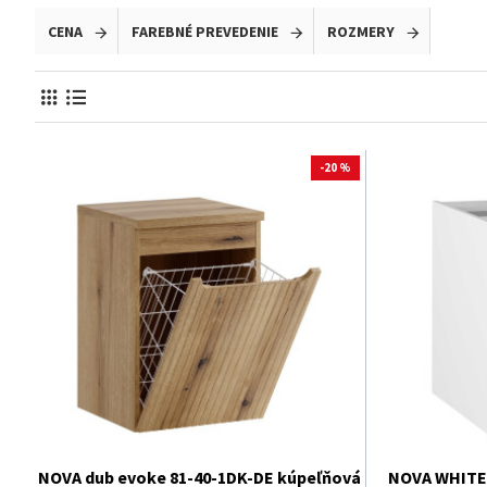
potrebujete uskladniť a zvoľte skrinku s optimálnym počtom
CENA
FAREBNÉ PREVEDENIE
ROZMERY
Premeňte svoju kúpeľňu na štýlové a praktické miesto s mi
priestoru už dnes!
-20 %
NOVA dub evoke 81-40-1DK-DE kúpeľňová
NOVA WHITE 