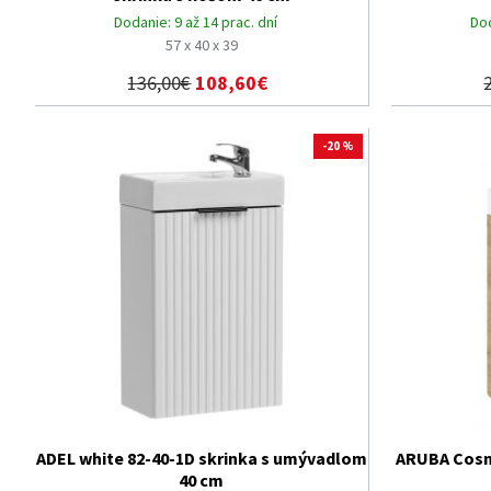
Dodanie:
9 až 14 prac. dní
Do
57 x 40 x 39
136,00€
108,60€
-20 %
ADEL white 82-40-1D skrinka s umývadlom
ARUBA Cosm
40 cm