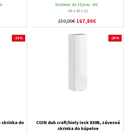
ní
Dodanie:
do 10 prac. dní
66 x 40 x 22
210,00€
167,80€
-19 %
-20 %
á skrinka do
COIN dub craft/biely lesk 830B, závesná
skrinka do kúpelne