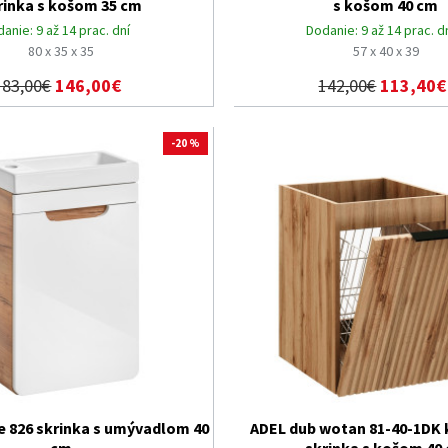
rinka s košom 35 cm
s košom 40 cm
danie:
9 až 14 prac. dní
Dodanie:
9 až 14 prac. d
80 x 35 x 35
57 x 40 x 39
183,00€
146,00€
142,00€
113,40€
-20 %
 826 skrinka s umývadlom 40
ADEL dub wotan 81-40-1DK