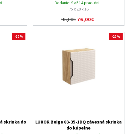
ní
Dodanie:
9 až 14 prac. dní
75 x 20 x 16
95,00€
76,00€
-20 %
-20 %
á skrinka do
LUXOR Beige 83-35-1DQ závesná skrinka
do kúpelne