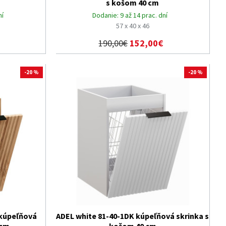
s košom 40 cm
ní
Dodanie:
9 až 14 prac. dní
57 x 40 x 46
190,00€
152,00€
-20 %
-20 %
 kúpeľňová
ADEL white 81-40-1DK kúpeľňová skrinka s