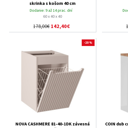
skrinka s košom 40 cm
Dodanie:
9 až 14 prac. dní
Do
60 x 40 x 40
178,00€
142,40€
-20 %
NOVA CASHMERE 81-40-1DK závesná
COIN dub cr