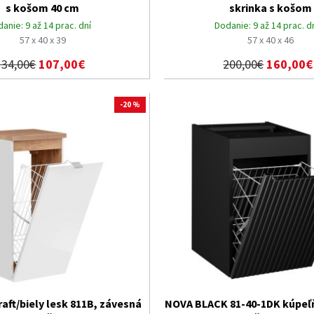
s košom 40 cm
skrinka s košom
danie:
9 až 14 prac. dní
Dodanie:
9 až 14 prac. d
57 x 40 x 39
57 x 40 x 46
134,00€
107,00€
200,00€
160,00€
-20 %
aft/biely lesk 811B, závesná
NOVA BLACK 81-40-1DK kúpeľ