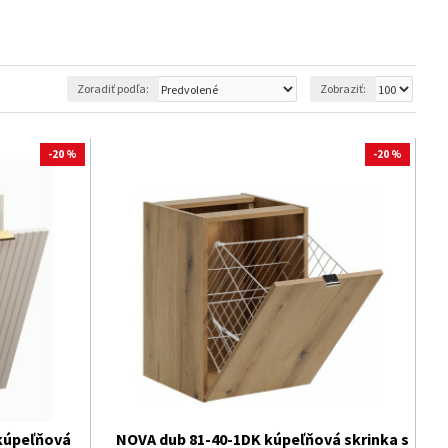
k a užívajte si dokonalú organizáciu a maximálne využitie
Zoradiť podľa:
Zobraziť:
-20 %
-20 %
kúpeľňová
NOVA dub 81-40-1DK kúpeľňová skrinka s