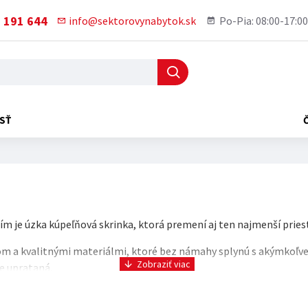
 191 644
info@sektorovynabytok.sk
Po-Pia: 08:00-17:00
SŤ
m je úzka kúpeľňová skrinka, ktorá premení aj ten najmenší priest
m a kvalitnými materiálmi, ktoré bez námahy splynú s akýmkoľvek 
e uprataná.
ale zapadla. Vyberte si materiál a dizajn, ktorý ladí s Vaším štýlo