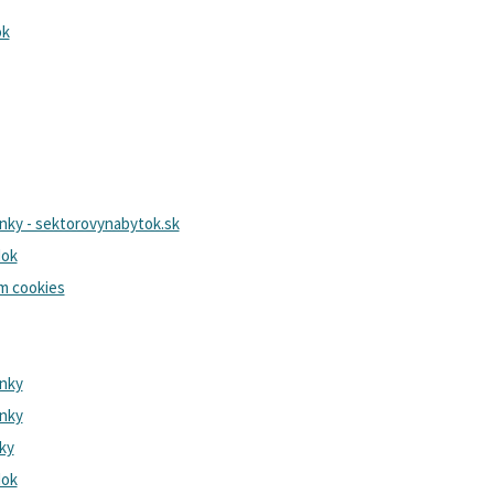
ok
ky - sektorovynabytok.sk
dok
ím cookies
nky
nky
ky
dok