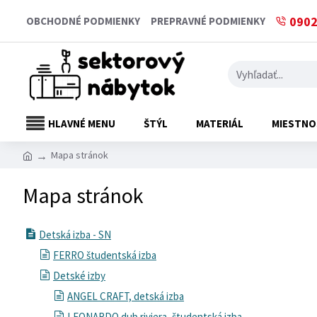
0902
OBCHODNÉ PODMIENKY
PREPRAVNÉ PODMIENKY
HLAVNÉ MENU
ŠTÝL
MATERIÁL
MIESTNO
Mapa stránok
Mapa stránok
Detská izba - SN
FERRO študentská izba
Detské izby
ANGEL CRAFT, detská izba
LEONARDO dub riviera, študentská izba