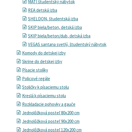
MATI študentský nábytok
REA detská izba
SHELDON, študentská izba
SKIP biela/beton, detská izba
SKIP biela/beton/dub, detská izba
VEGAS santana svetlý, študentský nábytok
Komody do detskej izby
Skrine do detskej izby
Písacie stolíky
Policové regále
Stoličky k písaciemu stolu
Kreslá k písaciemu stolu
Rozkladacie pohovky a gauče
Jednolôžková posteľ 80x200 cm
Jednolôžková posteľ 90x200 cm
Jednolôžková posteľ 120x200 cm