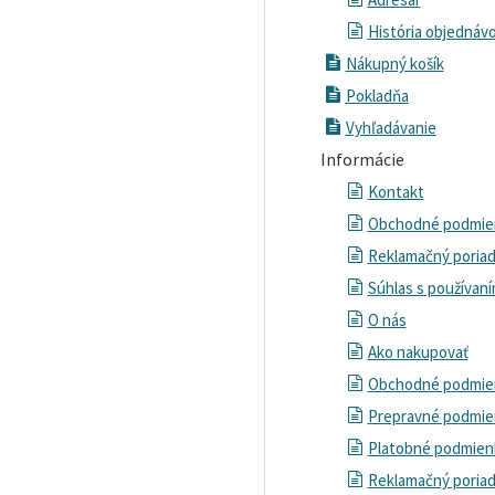
História objednáv
Nákupný košík
Pokladňa
Vyhľadávanie
Informácie
Kontakt
Obchodné podmien
Reklamačný poria
Súhlas s používan
O nás
Ako nakupovať
Obchodné podmie
Prepravné podmie
Platobné podmien
Reklamačný poria