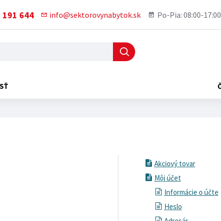
 191 644
info@sektorovynabytok.sk
Po-Pia: 08:00-17:00
SŤ
Akciový tovar
Môj účet
Informácie o účte
Heslo
Adresár