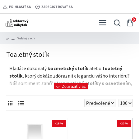
PRIHLÁSIŤ SA
ZAREGISTROVAŤ SA
0
Toaletný stolík
Toaletný stolík
Hľadáte dokonalý
kozmetický stolík
alebo
toaletný
stolík
, ktorý dokáže zdôrazniť eleganciu vášho interiéru?
Náš sortiment zahŕňa
kozmetické stolíky s osvetlením
,
ktoré vám poskytnú optimálne svetlo pre dokonalý make-
up alebo úpravu účesu. Tieto
toaletné stolíky s
osvetlením
sú navrhnuté tak, aby zabezpečili jasné a
prirodzené svetlo, čo vám pomôže dosiahnuť dokonalý
vzhľad.
-18 %
-20 %
Okrem toho ponúkame aj
moderné kozmetické stolíky
,