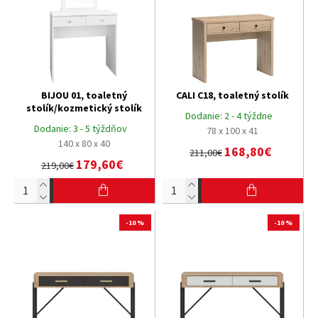
ktoré sú ideálne pre tých, ktorí uprednostňujú čisté línie a
minimalistický dizajn. Naše moderné toaletné stolíky sú
vyrobené z kvalitných materiálov, ktoré zabezpečujú dlhú
životnosť a odolnosť.
BIJOU 01, toaletný
CALI C18, toaletný stolík
stolík/kozmetický stolík
Dodanie:
2 - 4 týždne
Dodanie:
3 - 5 týždňov
78 x 100 x 41
140 x 80 x 40
168,80€
211,00€
179,60€
219,00€
-10 %
-10 %