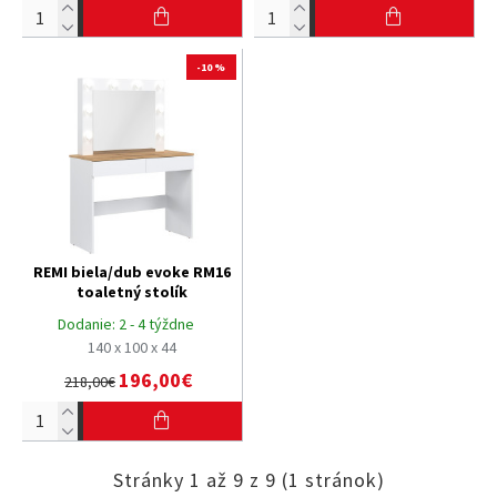
-10 %
REMI biela/dub evoke RM16
toaletný stolík
Dodanie:
2 - 4 týždne
140 x 100 x 44
196,00€
218,00€
Stránky 1 až 9 z 9 (1 stránok)