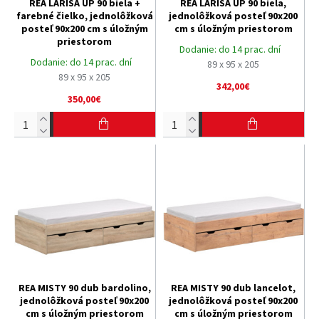
REA LARISA UP 90 biela +
REA LARISA UP 90 biela,
farebné čielko, jednolôžková
jednolôžková posteľ 90x200
posteľ 90x200 cm s úložným
cm s úložným priestorom
priestorom
Dodanie:
do 14 prac. dní
Dodanie:
do 14 prac. dní
89 x 95 x 205
89 x 95 x 205
342,00€
350,00€
REA MISTY 90 dub bardolino,
REA MISTY 90 dub lancelot,
jednolôžková posteľ 90x200
jednolôžková posteľ 90x200
cm s úložným priestorom
cm s úložným priestorom