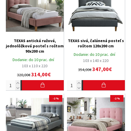
TEXAS antická ružová,
TEXAS sivá, čalúnená posteľ s
jednolôžková posteľ s roštom
roštom 120x200 cm
90x200 cm
Dodanie:
do 10 prac. dní
Dodanie:
do 10 prac. dní
103 x 140 x 220
103 x 110 x 220
347,00€
354,00€
314,00€
320,00€
-2 %
-2 %