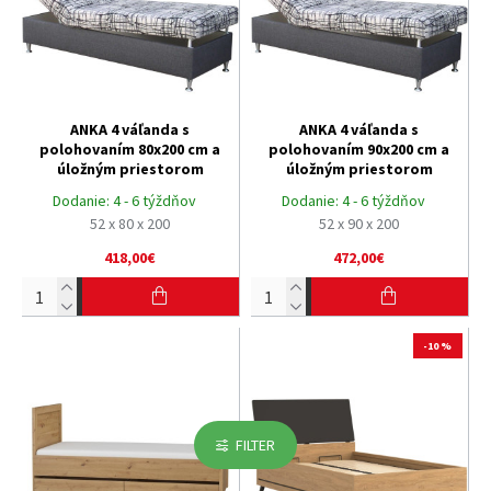
ANKA 4 váľanda s
ANKA 4 váľanda s
polohovaním 80x200 cm a
polohovaním 90x200 cm a
úložným priestorom
úložným priestorom
Dodanie:
4 - 6 týždňov
Dodanie:
4 - 6 týždňov
52 x 80 x 200
52 x 90 x 200
418,00€
472,00€
-10 %
FILTER