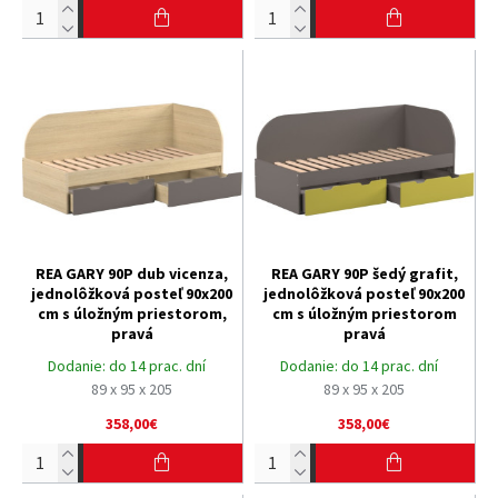
REA GARY 90P dub vicenza,
REA GARY 90P šedý grafit,
jednolôžková posteľ 90x200
jednolôžková posteľ 90x200
cm s úložným priestorom,
cm s úložným priestorom
pravá
pravá
Dodanie:
do 14 prac. dní
Dodanie:
do 14 prac. dní
89 x 95 x 205
89 x 95 x 205
358,00€
358,00€