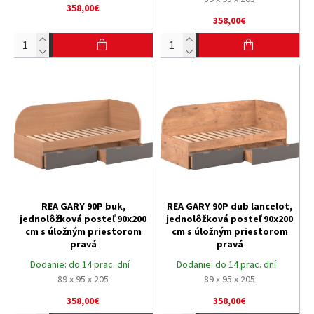
358,00€
358,00€
REA GARY 90P buk,
REA GARY 90P dub lancelot,
jednolôžková posteľ 90x200
jednolôžková posteľ 90x200
cm s úložným priestorom
cm s úložným priestorom
pravá
pravá
Dodanie:
do 14 prac. dní
Dodanie:
do 14 prac. dní
89 x 95 x 205
89 x 95 x 205
358,00€
358,00€