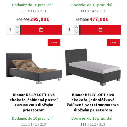
Dodanie:
do 10 prac. dní
Dodanie:
do 10 prac. dní
111 x 112 x 213
111 x 142 x 213
395,00€
477,00€
403,00€
487,00€
-2 %
-2 %
Blanar KELLY LOFT sivá
Blanar KELLY LOFT sivá
ekokoža, čalúnená posteľ
ekokoža, jednolôžková
120x200 cm s úložným
čalúnená posteľ 90x200 cm s
priestorom
úložným priestorom
Dodanie:
do 10 prac. dní
Dodanie:
do 10 prac. dní
111 x 142 x 213
111 x 112 x 213