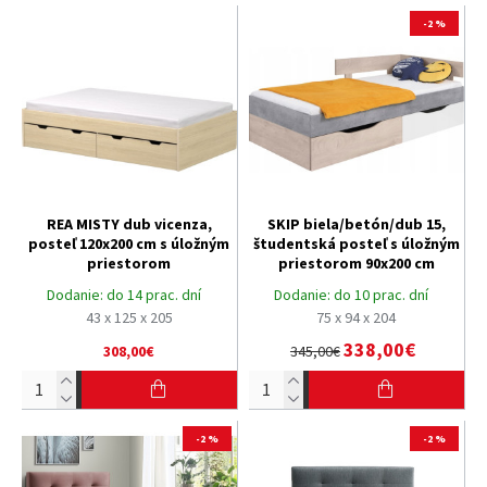
-2 %
REA MISTY dub vicenza,
SKIP biela/betón/dub 15,
posteľ 120x200 cm s úložným
študentská posteľ s úložným
priestorom
priestorom 90x200 cm
Dodanie:
do 14 prac. dní
Dodanie:
do 10 prac. dní
43 x 125 x 205
75 x 94 x 204
338,00€
308,00€
345,00€
-2 %
-2 %