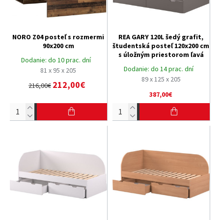
NORO Z04 posteľ s rozmermi
REA GARY 120L šedý grafit,
90x200 cm
študentská posteľ 120x200 cm
s úložným priestorom ľavá
Dodanie:
do 10 prac. dní
Dodanie:
do 14 prac. dní
81 x 95 x 205
89 x 125 x 205
212,00€
216,00€
387,00€