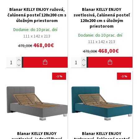
Blanar KELLY ENJOY ružová,
Blanar KELLY ENJOY
čalúnená posteľ 120x200 cm s
svetlosivá, čalúnená posteľ
úložným priestorom
120x200 cm s úložným
priestorom
Dodanie:
do 10 prac. dní
Dodanie:
do 10 prac. dní
111 x 142 x 213
111 x 142 x 213
468,00€
478,00€
468,00€
478,00€
-2 %
-2 %
Blanar KELLY ENJOY
Blanar KELLY ENJOY