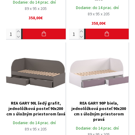
Dodanie:
do 14 prac. dní
Dodanie:
do 14 prac. dní
89 x 95 x 205
89 x 95 x 205
358,00€
358,00€
REA GARY 90L šedý grafit,
REA GARY 90P biela,
jednolôžková posteľ 90x200
jednolôžková posteľ 90x200
cm s úložným priestorom ľavá
cm s úložným priestorom
pravá
Dodanie:
do 14 prac. dní
Dodanie:
do 14 prac. dní
89 x 95 x 205
89 x 95 x 205