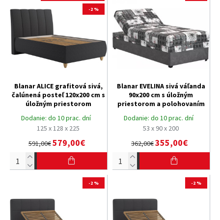
-2 %
Blanar ALICE grafitová sivá,
Blanar EVELINA sivá váľanda
čalúnená posteľ 120x200 cm s
90x200 cm s úložným
úložným priestorom
priestorom a polohovaním
Dodanie:
do 10 prac. dní
Dodanie:
do 10 prac. dní
125 x 128 x 225
53 x 90 x 200
579,00€
355,00€
591,00€
362,00€
-2 %
-2 %