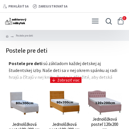
PRIHLÁSIŤ SA
ZAREGISTROVAŤ SA
0
Postele pre deti
Postele pre deti
Postele pre deti
sú základom každej detskej aj
študentskej izby. Naše deti sa v nej okrem spánku aj radi
hrajú a čítajú v nej knihy. Preto je dôležité, aby detská
posteľ poskytovala všetko to, čo od nej očakávame.
Ak máte väčšiu izbičku, vyberte deťom
posteľ 120x200 cm
,
ktorá im poskytne luxusný priestor na spánok. Pri
menších izbách Vám postačia aj postele
80x200cm
a
90x200cm
. Na odkladanie vecí radi
Jednolôžková
využijete
postele s úložným priestorom
, či už so
Jednolôžková
Jednolôžková
posteľ 120x200