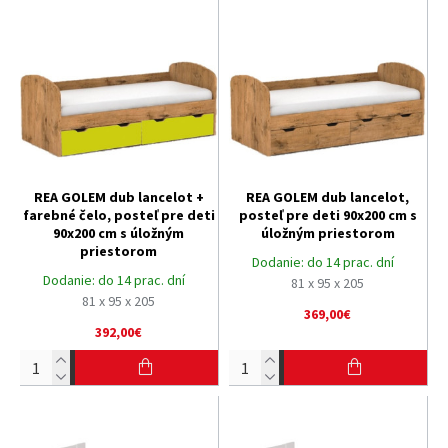
REA GOLEM dub lancelot +
REA GOLEM dub lancelot,
farebné čelo, posteľ pre deti
posteľ pre deti 90x200 cm s
90x200 cm s úložným
úložným priestorom
priestorom
Dodanie:
do 14 prac. dní
Dodanie:
do 14 prac. dní
81 x 95 x 205
81 x 95 x 205
369,00€
392,00€