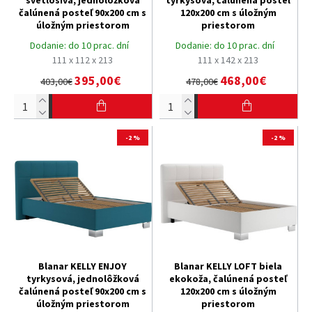
svetlosivá, jednolôžková
tyrkysová, čalúnená posteľ
čalúnená posteľ 90x200 cm s
120x200 cm s úložným
úložným priestorom
priestorom
Dodanie:
do 10 prac. dní
Dodanie:
do 10 prac. dní
111 x 112 x 213
111 x 142 x 213
395,00€
468,00€
403,00€
478,00€
-2 %
-2 %
Blanar KELLY ENJOY
Blanar KELLY LOFT biela
tyrkysová, jednolôžková
ekokoža, čalúnená posteľ
čalúnená posteľ 90x200 cm s
120x200 cm s úložným
úložným priestorom
priestorom