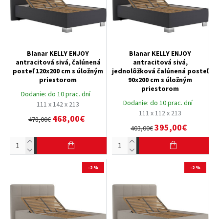
Blanar KELLY ENJOY
Blanar KELLY ENJOY
antracitová sivá, čalúnená
antracitová sivá,
posteľ 120x200 cm s úložným
jednolôžková čalúnená posteľ
priestorom
90x200 cm s úložným
priestorom
Dodanie:
do 10 prac. dní
Dodanie:
do 10 prac. dní
111 x 142 x 213
111 x 112 x 213
468,00€
478,00€
395,00€
403,00€
-2 %
-2 %