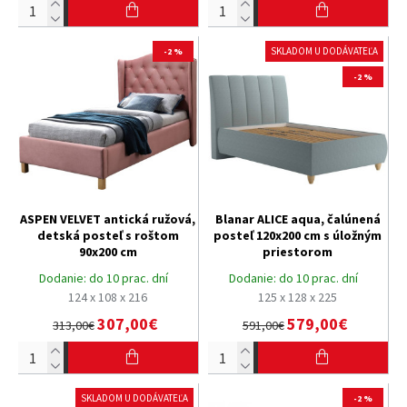
SKLADOM U DODÁVATEĽA
-2 %
-2 %
ASPEN VELVET antická ružová,
Blanar ALICE aqua, čalúnená
detská posteľ s roštom
posteľ 120x200 cm s úložným
90x200 cm
priestorom
Dodanie:
do 10 prac. dní
Dodanie:
do 10 prac. dní
124 x 108 x 216
125 x 128 x 225
307,00€
579,00€
313,00€
591,00€
SKLADOM U DODÁVATEĽA
-2 %