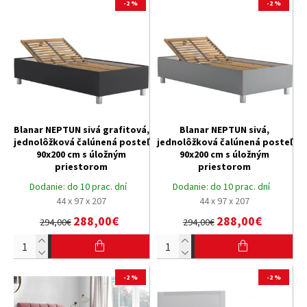
-2 %
-2 %
Blanar NEPTUN sivá grafitová,
Blanar NEPTUN sivá,
jednolôžková čalúnená posteľ
jednolôžková čalúnená posteľ
90x200 cm s úložným
90x200 cm s úložným
priestorom
priestorom
Dodanie:
do 10 prac. dní
Dodanie:
do 10 prac. dní
44 x 97 x 207
44 x 97 x 207
288,00€
288,00€
294,00€
294,00€
-2 %
-2 %