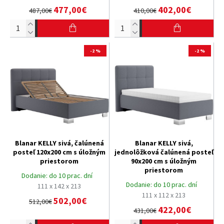
477,00€
402,00€
487,00€
410,00€
-2 %
-2 %
Blanar KELLY sivá, čalúnená
Blanar KELLY sivá,
posteľ 120x200 cm s úložným
jednolôžková čalúnená posteľ
priestorom
90x200 cm s úložným
priestorom
Dodanie:
do 10 prac. dní
Dodanie:
do 10 prac. dní
111 x 142 x 213
111 x 112 x 213
502,00€
512,00€
422,00€
431,00€