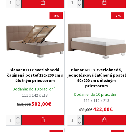
-2 %
-2 %
Blanar KELLY svetlohnedá,
Blanar KELLY svetlohnedá,
čalúnená posteľ 120x200 cm s
jednolôžková čalúnená posteľ
úložným priestorom
90x200 cm s úložným
priestorom
Dodanie:
do 10 prac. dní
Dodanie:
do 10 prac. dní
111 x 142 x 213
111 x 112 x 213
502,00€
512,00€
422,00€
431,00€