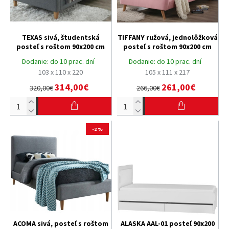
TEXAS sivá, študentská
TIFFANY ružová, jednolôžková
posteľ s roštom 90x200 cm
posteľ s roštom 90x200 cm
Dodanie:
do 10 prac. dní
Dodanie:
do 10 prac. dní
103 x 110 x 220
105 x 111 x 217
314,00€
261,00€
320,00€
266,00€
-2 %
ACOMA sivá, posteľ s roštom
ALASKA AAL-01 posteľ 90x200