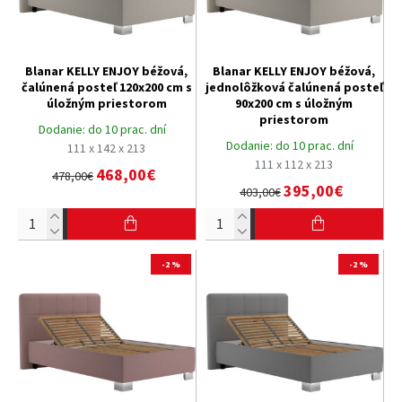
Blanar KELLY ENJOY béžová,
Blanar KELLY ENJOY béžová,
čalúnená posteľ 120x200 cm s
jednolôžková čalúnená posteľ
úložným priestorom
90x200 cm s úložným
priestorom
Dodanie:
do 10 prac. dní
Dodanie:
do 10 prac. dní
111 x 142 x 213
111 x 112 x 213
468,00€
478,00€
395,00€
403,00€
-2 %
-2 %