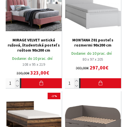
MIRAGE VELVET antická
MONTANA Z01 posteľ s
ružová, študentská posteľ s
rozmermi 90x200 cm
roštom 90x200 cm
Dodanie:
do 10 prac. dní
Dodanie:
do 10 prac. dní
80 x 97 x 205
108 x 95 x 219
297,00€
303,00€
323,00€
330,00€
-2 %