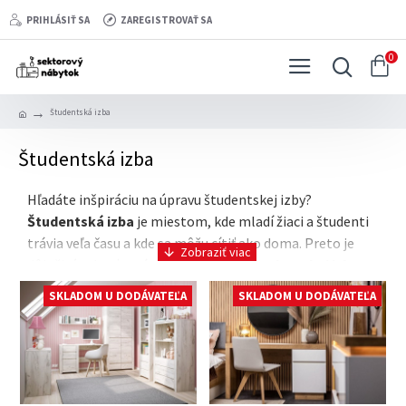
PRIHLÁSIŤ SA
ZAREGISTROVAŤ SA
0
Študentská izba
Študentská izba
Hľadáte inšpiráciu na úpravu študentskej izby?
Študentská izba
je miestom, kde mladí žiaci a študenti
trávia veľa času a kde sa môžu cítiť ako doma. Preto je
dôležité vybrať správny
nábytok do študentskej izby
,
ktorý bude nielen praktický, ale aj štýlový.
SKLADOM U DODÁVATEĽA
SKLADOM U DODÁVATEĽA
Moderné študentské izb
y sú teraz v móde, s dôrazom na
funkcionalitu a estetiku. Mnohí študenti si vyberajú
malé
študentské izby
, ktoré využívajú priestor efektívne a
ponúkajú dostatok úložného priestoru. Pre
dievčenskú