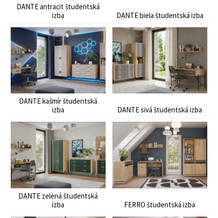
DANTE antracit študentská
izba
DANTE biela študentská izba
DANTE kašmír študentská
izba
DANTE sivá študentská izba
DANTE zelená študentská
izba
FERRO študentská izba