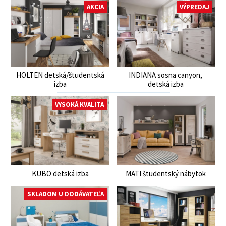
AKCIA
VÝPREDAJ
HOLTEN detská/študentská
INDIANA sosna canyon,
izba
detská izba
VYSOKÁ KVALITA
KUBO detská izba
MATI študentský nábytok
SKLADOM U DODÁVATEĽA