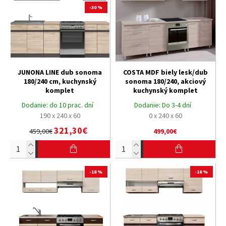
-30 %
JUNONA LINE dub sonoma
COSTA MDF biely lesk/dub
180/240 cm, kuchynský
sonoma 180/240, akciový
komplet
kuchynský komplet
Dodanie:
do 10 prac. dní
Dodanie:
Do 3-4 dní
190 x 240 x 60
0 x 240 x 60
321,30€
459,00€
499,00€
-18 %
-18 %