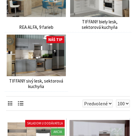
TIFFANY biely lesk,
REA ALFA, 9 farieb
sektorová kuchyňa
NÁŠ TIP
TIFFANY sivý lesk, sektorová
kuchyňa
SKLADOM U DODÁVATEĽA
AKCIA