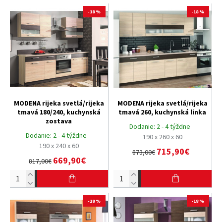
-18 %
-18 %
MODENA rijeka svetlá/rijeka
MODENA rijeka svetlá/rijeka
tmavá 180/240, kuchynská
tmavá 260, kuchynská linka
zostava
Dodanie:
2 - 4 týždne
Dodanie:
2 - 4 týždne
190 x 260 x 60
190 x 240 x 60
715,90€
873,00€
669,90€
817,00€
-18 %
-18 %