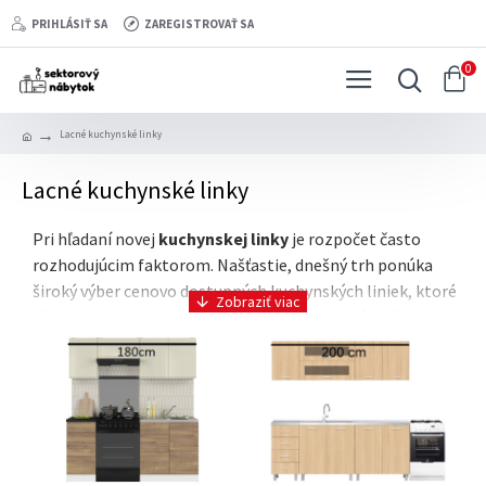
PRIHLÁSIŤ SA
ZAREGISTROVAŤ SA
0
Lacné kuchynské linky
Lacné kuchynské linky
Pri hľadaní novej
kuchynskej linky
je rozpočet často
rozhodujúcim faktorom. Našťastie, dnešný trh ponúka
široký výber cenovo dostupných kuchynských liniek, ktoré
sú nielen cenovo prístupné, ale aj esteticky lákavé a plne
funkčné. Či už máte záujem o kompaktnú kuchyňu do
menšieho bytu alebo hľadáte kompletnú kuchynskú linku,
možností je neúrekom.
Kuchynské linky 180cm
Kuchynské linky s dĺžkou 180 cm sú ideálne riešenie pre