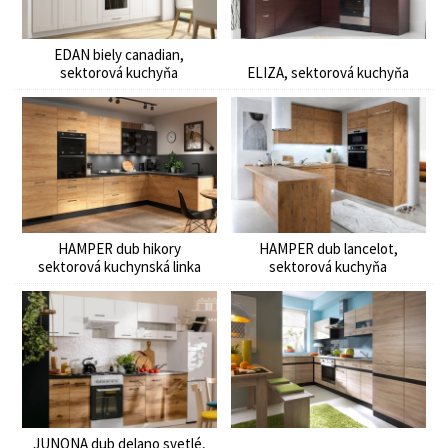
možnostiam.
EDAN biely canadian,
sektorová kuchyňa
ELIZA, sektorová kuchyňa
HAMPER dub hikory
HAMPER dub lancelot,
sektorová kuchynská linka
sektorová kuchyňa
JUNONA dub delano svetlé,