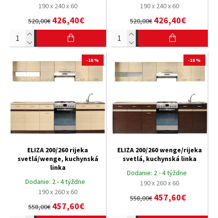
190 x 240 x 60
190 x 240 x 60
426,40€
426,40€
520,00€
520,00€
-18 %
-18 %
ELIZA 200/260 rijeka
ELIZA 200/260 wenge/rijeka
svetlá/wenge, kuchynská
svetlá, kuchynská linka
linka
Dodanie:
2 - 4 týždne
Dodanie:
2 - 4 týždne
190 x 260 x 60
190 x 260 x 60
457,60€
558,00€
457,60€
558,00€