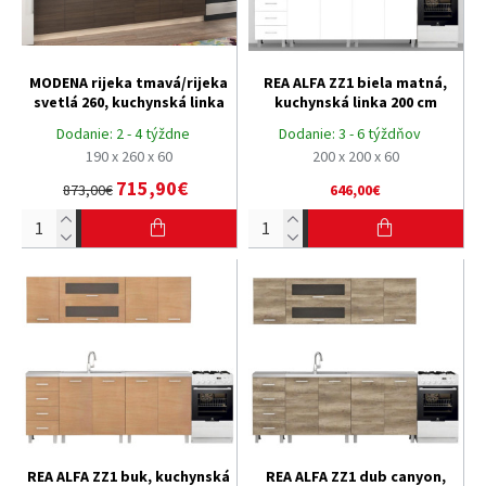
MODENA rijeka tmavá/rijeka
REA ALFA ZZ1 biela matná,
svetlá 260, kuchynská linka
kuchynská linka 200 cm
Dodanie:
2 - 4 týždne
Dodanie:
3 - 6 týždňov
190 x 260 x 60
200 x 200 x 60
715,90€
873,00€
646,00€
REA ALFA ZZ1 buk, kuchynská
REA ALFA ZZ1 dub canyon,