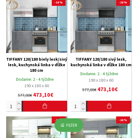
-18 %
-18 %
TIFFANY 120/180 biely lesk/sivý
TIFFANY 120/180 sivý lesk,
lesk, kuchynská linka v dĺžke
kuchynská linka v dĺžke 180 cm
180 cm
Dodanie:
2 - 4 týždne
Dodanie:
2 - 4 týždne
190 x 180 x 60
190 x 180 x 60
473,10€
577,00€
473,10€
577,00€
-18 %
-18 %
FILTER