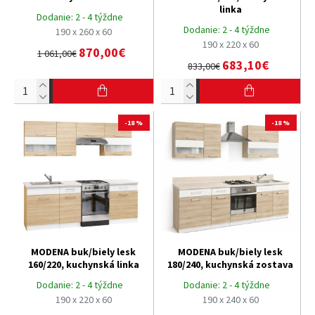
linka
Dodanie:
2 - 4 týždne
Dodanie:
2 - 4 týždne
190 x 260 x 60
190 x 220 x 60
870,00€
1 061,00€
683,10€
833,00€
-18 %
-18 %
MODENA buk/biely lesk
MODENA buk/biely lesk
160/220, kuchynská linka
180/240, kuchynská zostava
Dodanie:
2 - 4 týždne
Dodanie:
2 - 4 týždne
190 x 220 x 60
190 x 240 x 60