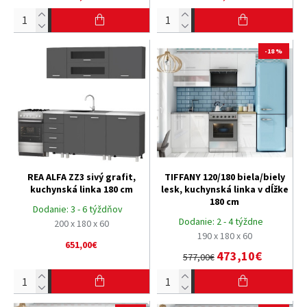
-18 %
REA ALFA ZZ3 sivý grafit,
TIFFANY 120/180 biela/biely
kuchynská linka 180 cm
lesk, kuchynská linka v dĺžke
180 cm
Dodanie:
3 - 6 týždňov
Dodanie:
2 - 4 týždne
200 x 180 x 60
190 x 180 x 60
651,00€
473,10€
577,00€