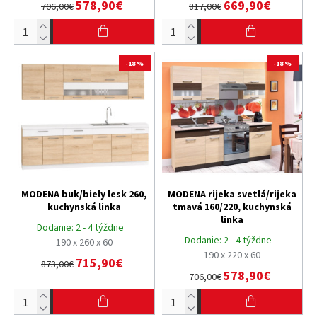
578,90€
669,90€
706,00€
817,00€
-18 %
-18 %
MODENA buk/biely lesk 260,
MODENA rijeka svetlá/rijeka
kuchynská linka
tmavá 160/220, kuchynská
linka
Dodanie:
2 - 4 týždne
Dodanie:
2 - 4 týždne
190 x 260 x 60
190 x 220 x 60
715,90€
873,00€
578,90€
706,00€