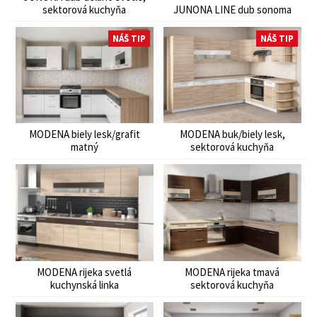
sektorová kuchyňa
JUNONA LINE dub sonoma
NÁŠ TIP
NÁŠ TIP
MODENA biely lesk/grafit
MODENA buk/biely lesk,
matný
sektorová kuchyňa
MODENA rijeka svetlá
MODENA rijeka tmavá
kuchynská linka
sektorová kuchyňa