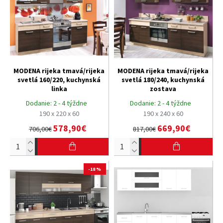
MODENA rijeka tmavá/rijeka
MODENA rijeka tmavá/rijeka
svetlá 160/220, kuchynská
svetlá 180/240, kuchynská
linka
zostava
Dodanie:
2 - 4 týždne
Dodanie:
2 - 4 týždne
190 x 220 x 60
190 x 240 x 60
578,90€
669,90€
706,00€
817,00€
-18 %