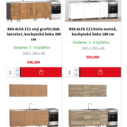
REA ALFA ZZ1 sivý grafit/dub
REA ALFA ZZ2 biela matná,
lancelot, kuchynská linka 200
kuchynská linka 180 cm
cm
Dodanie:
3 - 6 týždňov
Dodanie:
3 - 6 týždňov
200 x 180 x 60
200 x 200 x 60
550,00€
646,00€