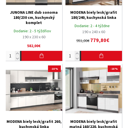
JUNONA LINE dub sonoma
MODENA biely lesk/grafit
180/230 cm, kuchynský
180/240, kuchynská linka
komplet
Dodanie:
2 - 4 týždne
Dodanie:
2 - 5 týždňov
190 x 240 x 60
190 x 230 x 60
779,80€
951,00€
582,00€
-18 %
-18 %
MODENA biely lesk/grafit 260,
MODENA biely lesk/grafit
kuchynská linka
matná 160/220, kuchynská