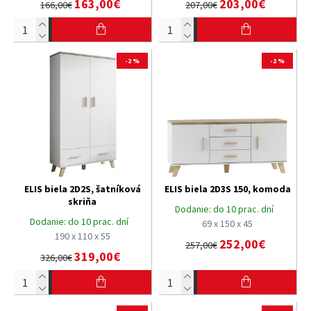
163,00€
203,00€
166,00€
207,00€
-2 %
-2 %
ELIS biela 2D2S, šatníková
ELIS biela 2D3S 150, komoda
skriňa
Dodanie:
do 10 prac. dní
Dodanie:
do 10 prac. dní
69 x 150 x 45
190 x 110 x 55
252,00€
257,00€
319,00€
326,00€