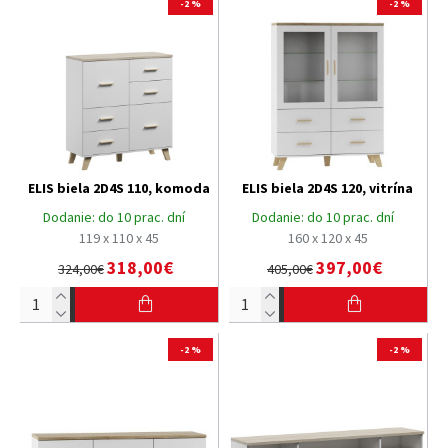
-2 %
-2 %
ELIS biela 2D4S 110, komoda
ELIS biela 2D4S 120, vitrína
Dodanie:
do 10 prac. dní
Dodanie:
do 10 prac. dní
119 x 110 x 45
160 x 120 x 45
318,00€
397,00€
324,00€
405,00€
-2 %
-2 %