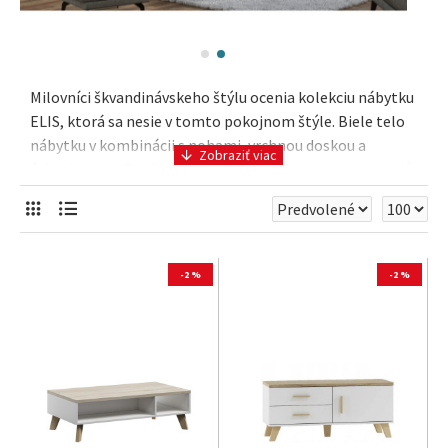
Milovníci škvandinávskeho štýlu ocenia kolekciu nábytku
ELIS, ktorá sa nesie v tomto pokojnom štýle. Biele telo
nábytku v kombinácii s nohami, vrchnou doskou a
úchytkami vo farebnom prevedení dubu sonoma zahrejú
každú izbu vybavenú s týmto nábytkom. Kolekcia obsahuje
všetky potrebné prvky na zariadenie obývačky, no
samozrejme si niektoré prvky viete umiestniť v spálni
alebo v predsieni a v neposlednom rade v detskej izbe.
-2 %
-2 %