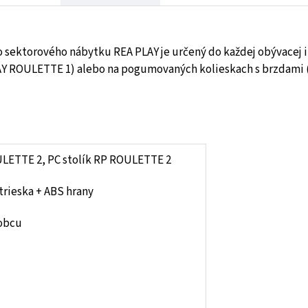
sektorového nábytku REA PLAY je určený do každej obývacej i
LAY ROULETTE 1) alebo na pogumovaných kolieskach s brzdami
ULETTE 2, PC stolík RP ROULETTE 2
rieska + ABS hrany
obcu