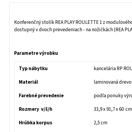
Konferenčný stolík REA PLAY ROULETTE 1 z modulového 
dostupný v dvoch prevedeniach - na nožičkách (REA P
Parametre výrobku
Typ nábytku
kancelária RP RO
Materiál
laminovaná drevot
Farebné prevedenie
podľa ponuky výr
Rozmery
v/š/h
33,9 x 91,7 x 60 cm
Hrúbka korpus
2,5 cm