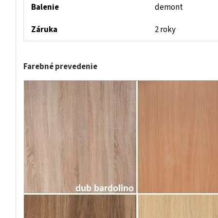
Balenie
demont
Záruka
2 roky
Farebné prevedenie