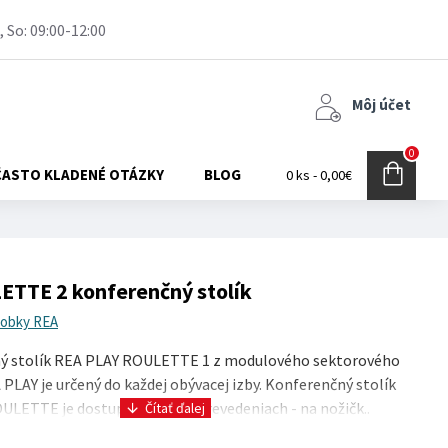
, So: 09:00-12:00
Môj účet
0
ČASTO KLADENÉ OTÁZKY
BLOG
0 ks - 0,00€
TTE 2 konferenčný stolík
robky REA
 stolík REA PLAY ROULETTE 1 z modulového sektorového
PLAY je určený do každej obývacej izby. Konferenčný stolík
LETTE je dostupný v dvoch prevedeniach - na nožičk..