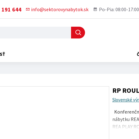
 191 644
info@sektorovynabytok.sk
Po-Pia: 08:00-17:00
SŤ
RP ROULE
Slovenské vý
Konferenčný
nábytku REA 
REA PLAY ROU