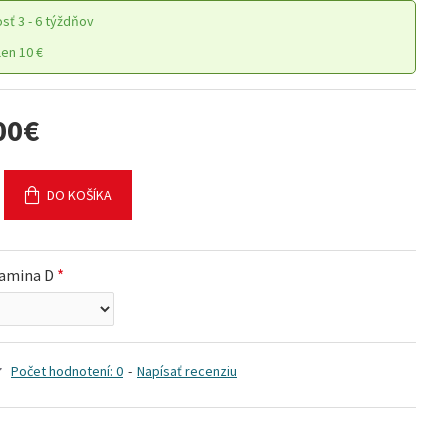
osť
3 - 6 týždňov
en 10 €
00€
DO KOŠÍKA
lamina D
Počet hodnotení: 0
-
Napísať recenziu