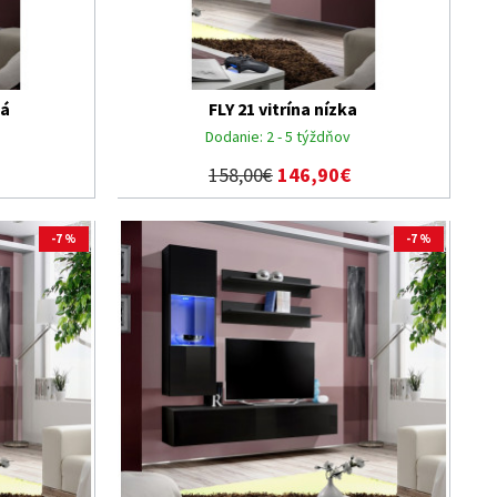
ká
FLY 21 vitrína nízka
Dodanie:
2 - 5 týždňov
158,00€
146,90€
-7 %
-7 %