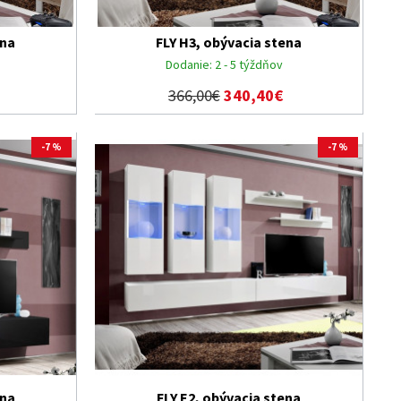
ena
FLY H3, obývacia stena
Dodanie:
2 - 5 týždňov
366,00€
340,40€
-7 %
-7 %
ena
FLY E2, obývacia stena