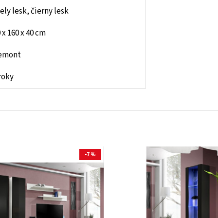
ely lesk, čierny lesk
 x 160 x 40 cm
emont
roky
-7 %