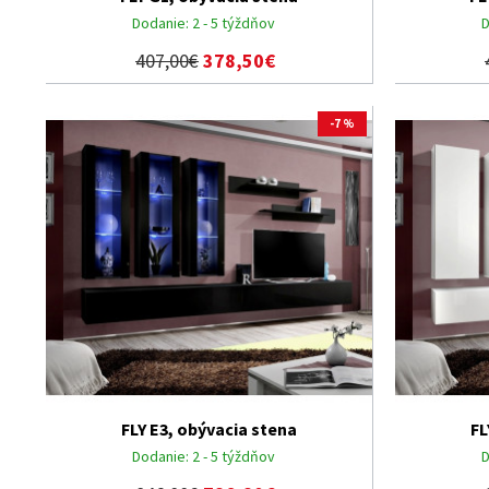
Dodanie:
2 - 5 týždňov
D
407,00€
378,50€
-7 %
FLY E3, obývacia stena
FL
Dodanie:
2 - 5 týždňov
D