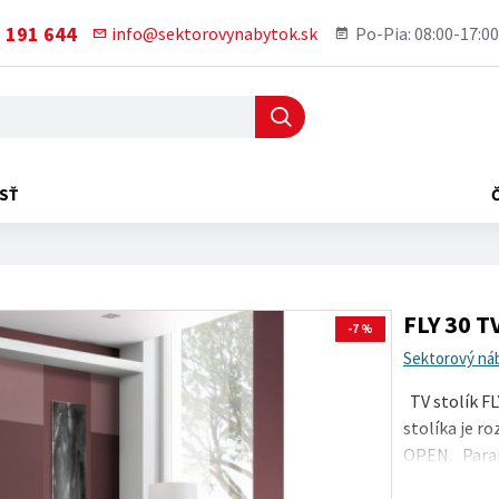
 191 644
info@sektorovynabytok.sk
Po-Pia: 08:00-17:00
SŤ
FLY 30 TV
-7 %
Sektorový ná
TV stolík FL
stolíka je r
OPEN. Param