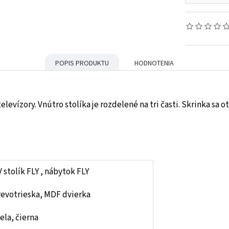
POPIS PRODUKTU
HODNOTENIA
 televízory. Vnútro stolíka je rozdelené na tri časti. Skrinka 
 stolík FLY , nábytok FLY
revotrieska, MDF dvierka
ela, čierna