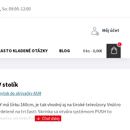
, So: 09:00-12:00
Môj účet
0
ČASTO KLADENÉ OTÁZKY
BLOG
0 ks - 0,00€
 stolík
bytok do obývačky ASM
Y má šírku 160cm, je tak vhodný aj na široké televízory. Vnútro
ozdelené na tri časti. Skrinka sa otvára systémom PUSH to
etre výrobkuTyp výrobku TV ..