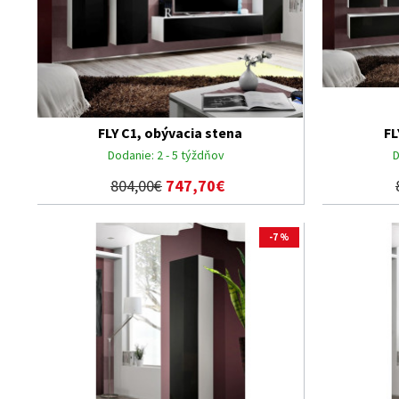
FLY C1, obývacia stena
FL
Dodanie:
2 - 5 týždňov
D
804,00€
747,70€
-7 %