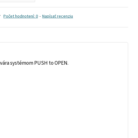
Počet hodnotení: 0
-
Napísať recenziu
sa otvára systémom PUSH to OPEN.