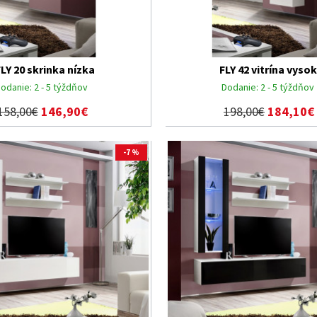
FLY 20 skrinka nízka
FLY 42 vitrína vyso
odanie:
2 - 5 týždňov
Dodanie:
2 - 5 týždňov
158,00€
146,90€
198,00€
184,10€
-7 %