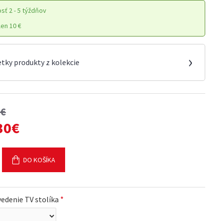
osť
2 - 5 týždňov
en 10 €
›
etky produkty z kolekcie
0€
30€
DO KOŠÍKA
edenie TV stolíka