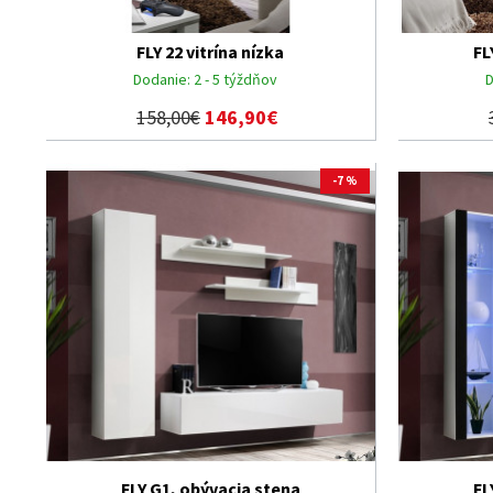
FLY 22 vitrína nízka
FL
Dodanie:
2 - 5 týždňov
D
158,00€
146,90€
-7 %
FLY G1, obývacia stena
FL