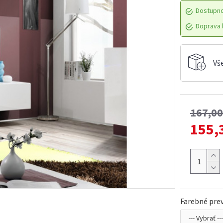
Dostupn
Doprava l
Vš
167,0
155,
Farebné prev