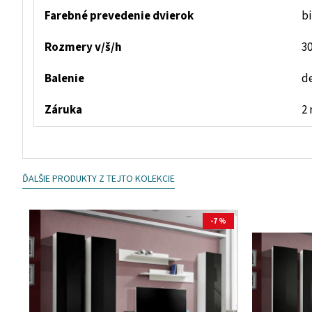
Farebné prevedenie dvierok
bi
Rozmery v/š/h
30
Balenie
d
Záruka
2 
ĎALŠIE PRODUKTY Z TEJTO KOLEKCIE
-7 %