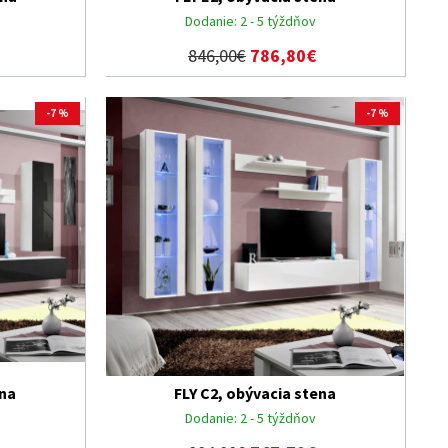
Dodanie:
2 - 5 týždňov
846,00€
786,80€
-7 %
-7 %
ena
FLY C2, obývacia stena
Dodanie:
2 - 5 týždňov