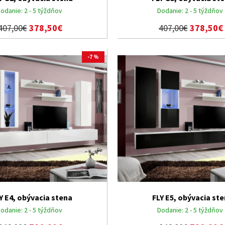
odanie:
2 - 5 týždňov
Dodanie:
2 - 5 týždňov
407,00€
378,50€
407,00€
378,50€
-7 %
Y E4, obývacia stena
FLY E5, obývacia st
odanie:
2 - 5 týždňov
Dodanie:
2 - 5 týždňov