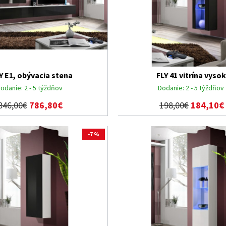
Y E1, obývacia stena
FLY 41 vitrína vyso
odanie:
2 - 5 týždňov
Dodanie:
2 - 5 týždňov
846,00€
786,80€
198,00€
184,10€
-7 %