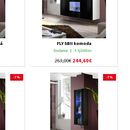
ká
FLY SBII komoda
Dodanie:
2 - 5 týždňov
263,00€
244,60€
-7 %
-7 %