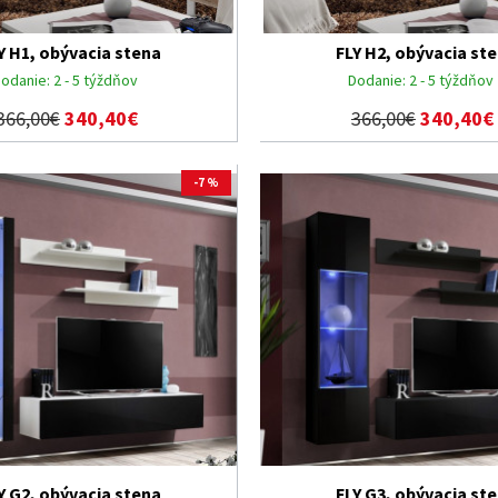
Y H1, obývacia stena
FLY H2, obývacia st
odanie:
2 - 5 týždňov
Dodanie:
2 - 5 týždňov
366,00€
340,40€
366,00€
340,40€
-7 %
Y G2, obývacia stena
FLY G3, obývacia st