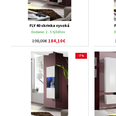
FLY 40 skrinka vysoká
Dodanie:
2 - 5 týždňov
D
198,00€
184,10€
-7 %