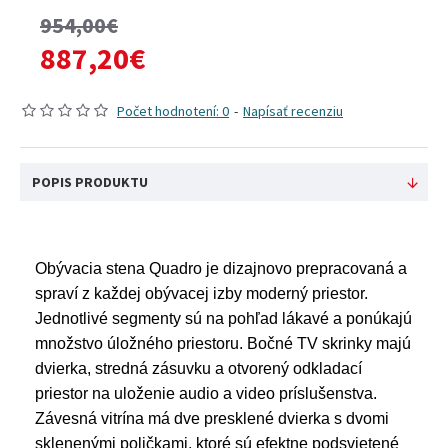
954,00€
887,20€
Počet hodnotení: 0
-
Napísať recenziu
POPIS PRODUKTU
Obývacia stena Quadro je dizajnovo prepracovaná a
spraví z každej obývacej izby moderný priestor.
Jednotlivé segmenty sú na pohľad lákavé a ponúkajú
množstvo úložného priestoru. Bočné TV skrinky majú
dvierka, stredná zásuvku a otvorený odkladací
priestor na uloženie audio a video príslušenstva.
Závesná vitrína má dve presklené dvierka s dvomi
sklenenými poličkami, ktoré sú efektne podsvietené