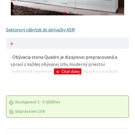
Sektorový nábytok do obývačky ASM
Obývacia stena Quadro je dizajnovo prepracovaná a
spraví z každej obývacej izby moderný priestor.
Jednotlivé segmenty sú na pohľad lákavé a ponúkajú
množstvo úložného priestoru. Bočné TV skrinky ma..
Dostupnosť
2 - 5 týždňov
Doprava len 10 €