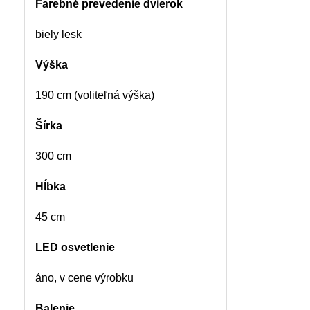
Farebné prevedenie dvierok
biely lesk
Výška
190 cm (voliteľná výška)
Šírka
300 cm
Hĺbka
45 cm
LED osvetlenie
áno, v cene výrobku
Balenie