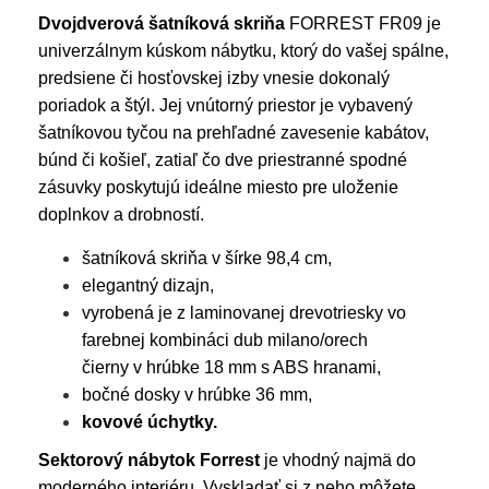
Dvojdverová šatníková skriňa
FORREST FR09 je
univerzálnym kúskom nábytku, ktorý do vašej spálne,
predsiene či hosťovskej izby vnesie dokonalý
poriadok a štýl. Jej vnútorný priestor je vybavený
šatníkovou tyčou na prehľadné zavesenie kabátov,
búnd či košieľ, zatiaľ čo dve priestranné spodné
zásuvky poskytujú ideálne miesto pre uloženie
doplnkov a drobností.
šatníková skriňa v šírke 98,4 cm,
elegantný dizajn,
vyrobená je z laminovanej drevotriesky vo
farebnej kombináci dub milano/orech
čierny v hrúbke 18 mm s ABS hranami,
bočné dosky v hrúbke 36 mm,
kovové úchytky.
Sektorový nábytok Forrest
je vhodný najmä do
moderného interiéru. Vyskladať si z neho môžete