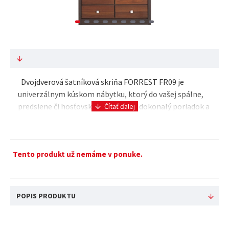
Dvojdverová šatníková skriňa FORREST FR09 je
univerzálnym kúskom nábytku, ktorý do vašej spálne,
predsiene či hosťovskej izby vnesie dokonalý poriadok a
štýl. Jej vnútorný priestor je vybavený šatn..
Tento produkt už nemáme v ponuke.
POPIS PRODUKTU