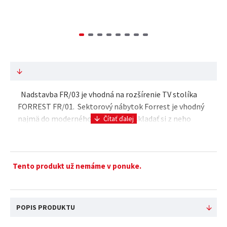
Nadstavba FR/03 je vhodná na rozšírenie TV stolíka
FORREST FR/01. Sektorový nábytok Forrest je vhodný
najmä do moderného interiéru. Vyskladať si z neho
môžete obývaciu izbu, spálňu poprípade hosť..
Tento produkt už nemáme v ponuke.
POPIS PRODUKTU