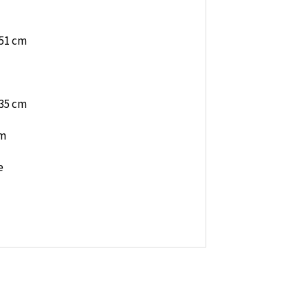
 51 cm
44,5 x 35 cm
cm
e