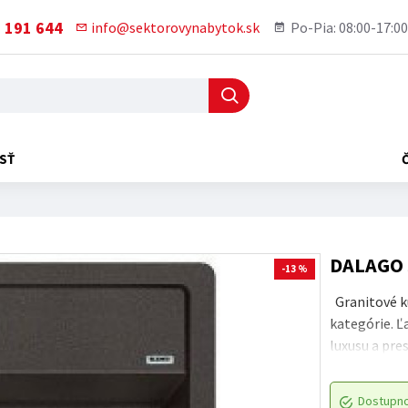
 191 644
info@sektorovynabytok.sk
Po-Pia: 08:00-17:00
SŤ
DALAGO 5
-13 %
Granitové ku
kategórie. Ľ
luxusu a pre
Dostupn