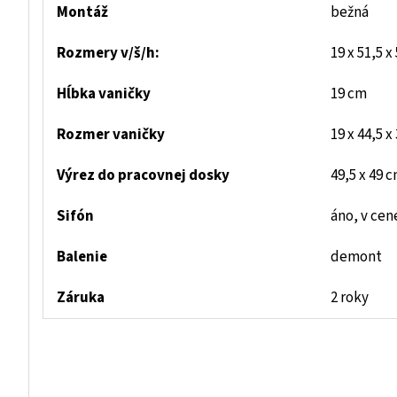
Montáž
bežná
Rozmery v/š/h:
19 x 51,5 x
Hĺbka vaničky
19 cm
Rozmer vaničky
19 x 
Výrez do pracovnej dosky
49,5 x 49 
Sifón
áno, v cen
Balenie
demont
Záruka
2 roky