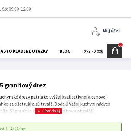
, So: 09:00-12:00
Môj účet
0
ČASTO KLADENÉ OTÁZKY
BLOG
0 ks - 0,00€
 granitový drez
chynské drezy patria to vyššej kvalitatívnej a cenovej
ahko sa ošetrujú a sú trvalé. Dodajú Vašej kuchyni nádych
stíže. Silgranit je kamenito-hodvábny a obzvláš..
osť
2 - 4 týždne