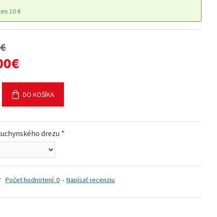
en 10 €
0€
00€
DO KOŠÍKA
kuchynského drezu
Počet hodnotení: 0
-
Napísať recenziu