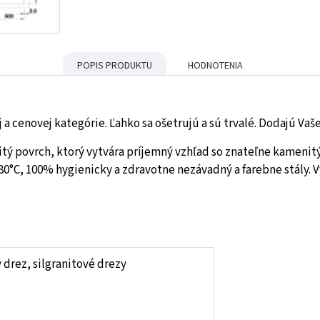
POPIS PRODUKTU
HODNOTENIA
 a cenovej kategórie. Ľahko sa ošetrujú a sú trvalé. Dodajú Vaš
itý povrch, ktorý vytvára príjemný vzhľad so znateľne kamenit
80°C, 100% hygienicky a zdravotne nezávadný a farebne stály. V
drez, silgranitové drezy