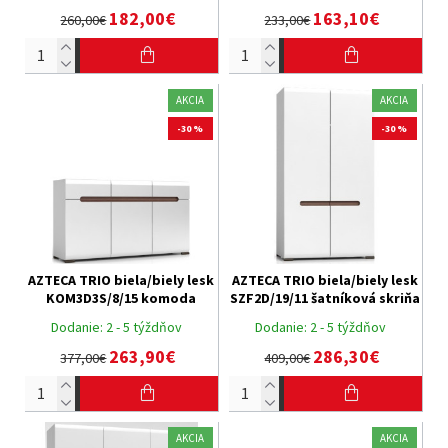
182,00€
163,10€
260,00€
233,00€
AKCIA
AKCIA
-30 %
-30 %
AZTECA TRIO biela/biely lesk
AZTECA TRIO biela/biely lesk
KOM3D3S/8/15 komoda
SZF2D/19/11 šatníková skriňa
Dodanie:
2 - 5 týždňov
Dodanie:
2 - 5 týždňov
263,90€
286,30€
377,00€
409,00€
AKCIA
AKCIA