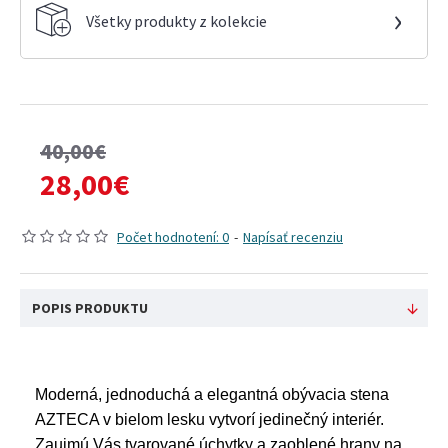
›
Všetky produkty z kolekcie
40,00€
28,00€
Počet hodnotení: 0
-
Napísať recenziu
POPIS PRODUKTU
Moderná, jednoduchá a elegantná obývacia stena
AZTECA v bielom lesku vytvorí jedinečný interiér.
Zaujmú Vás tvarované úchytky a zaoblené hrany na