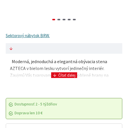
Sektorový nábytok BRW.
Moderná, jednoduchá a elegantná obývacia stena
AZTECA v bielom lesku vytvorí jedinečný interiér.
Zaujmú Vás tvarované úchytky a zaoblené hrany na
dvierkach. Balenie obsahuje lišty v troch farbách ..
Dostupnosť
2 - 5 týždňov
Doprava len 10 €