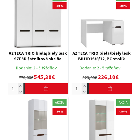
-30 %
-30 %
AZTECA TRIO biela/biely lesk
AZTECA TRIO biela/biely lesk
SZF3D šatníková skriňa
BIU1D1S/8/12, PC stolík
Dodanie:
2 - 5 týždňov
Dodanie:
2 - 5 týždňov
545,30€
226,10€
779,00€
323,00€
AKCIA
AKCIA
-30 %
-30 %