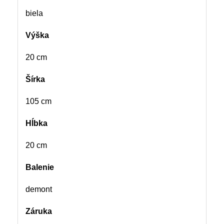
biela
Výška
20 cm
Šírka
105 cm
Hĺbka
20 cm
Balenie
demont
Záruka