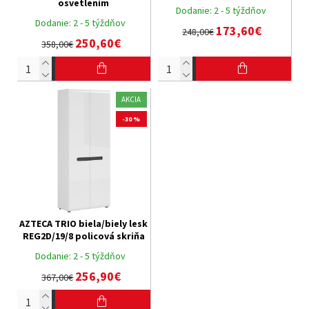
osvetlením
Dodanie:
2 - 5 týždňov
Dodanie:
2 - 5 týždňov
173,60€
248,00€
250,60€
358,00€
AKCIA
-30 %
AZTECA TRIO biela/biely lesk
REG2D/19/8 policová skriňa
Dodanie:
2 - 5 týždňov
256,90€
367,00€