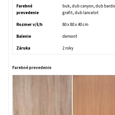
Farebné
buk, dub canyon, dub bardol
prevedenie
grafit, dub lancelot
Rozmer v/š/h
80 x 80 x 40 cm
Balenie
demont
Záruka
2 roky
Farebné prevedenie