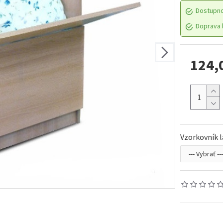
Dostupn
Doprava l
124,
Vzorkovník 