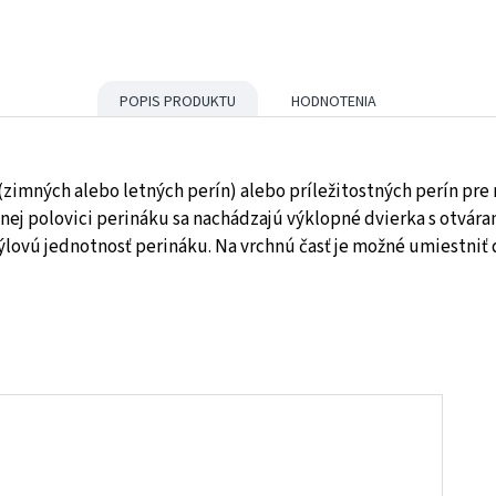
POPIS PRODUKTU
HODNOTENIA
(zimných alebo letných perín) alebo príležitostných perín pre 
chnej polovici perináku sa nachádzajú výklopné dvierka s otvár
vú jednotnosť perináku. Na vrchnú časť je možné umiestniť d