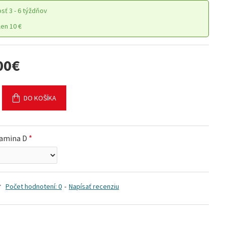
osť
3 - 6 týždňov
en 10 €
00€
DO KOŠÍKA
lamina D
Počet hodnotení: 0
-
Napísať recenziu