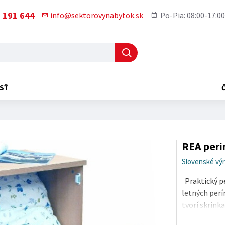
 191 644
info@sektorovynabytok.sk
Po-Pia: 08:00-17:00
SŤ
REA peri
Slovenské vý
Praktický pe
letných perí
tvorí skrinka