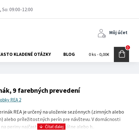
, So: 09:00-12:00
Môj účet
0
ČASTO KLADENÉ OTÁZKY
BLOG
0 ks - 0,00€
nák, 9 farebných prevedení
robky REA 2
rinák REA je určený na uloženie sezónnych (zimných alebo
n) alebo príležitostných perín pre návštevu. V domácnosti
 na periny najčastejšie súčasť spálne alebo h..