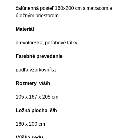
čalúnenná posteľ 160x200 cm s matracom a
úložným priestorom
Materiál
drevotrieska, poťahové látky
Farebné prevedenie
podľa vzorkovníka
Rozmery v/š/h
105 x 167 x 205 cm
Ložná plocha š/h
160 x 200 cm
Výška sedu