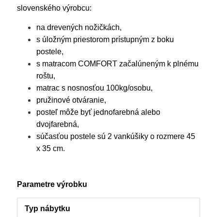
slovenského výrobcu:
na drevených nožičkách,
s úložným priestorom prístupným z boku
postele,
s matracom COMFORT začalúneným k plnému
roštu,
matrac s nosnosťou 100kg/osobu,
pružinové otváranie,
posteľ môže byť jednofarebná alebo
dvojfarebná,
súčasťou postele sú 2 vankúšiky o rozmere 45
x 35 cm.
Parametre výrobku
Typ nábytku