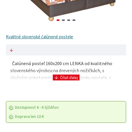
Kvalitné slovenské čalúnené postele
Čalúnená posteľ 160x200 cm LENKA od kvalitného
slovenského výrobcu:na drevených nožičkách, s
úložným priestorom prístupným z boku postele, s
matracom COMFORT začalúneným k plnému roštu,
matr..
Dostupnosť
4 - 6 týždňov
Doprava len 10 €