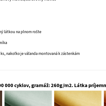
ný látkou na plnom rošte
níka
2 ks, nakoľko je váľanda montovaná k zástenkám
00 000 cyklov, gramáž: 260g/m2. Látka príjemn