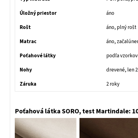
Úložný priestor
áno
Rošt
áno, plný rošt
Matrac
áno, začalúne
Poťahové látky
podľa vzorkov
Nohy
drevené, len 
Záruka
2 roky
Poťahová látka SORO, test Martindale: 1