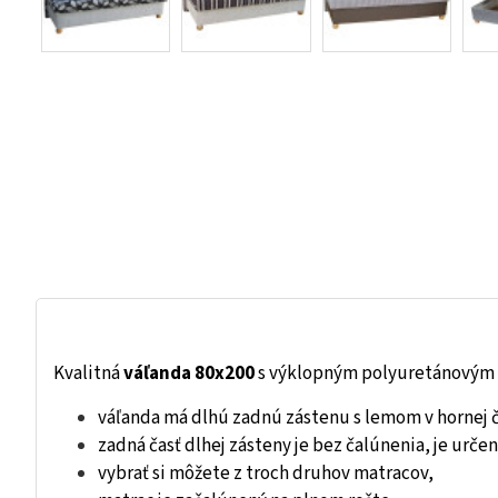
Kvalitná
váľanda 80x200
s výklopným polyuretánovým 
váľanda má dlhú zadnú zástenu s lemom v hornej č
zadná časť dlhej zásteny je bez čalúnenia, je určen
vybrať si môžete z troch druhov matracov,