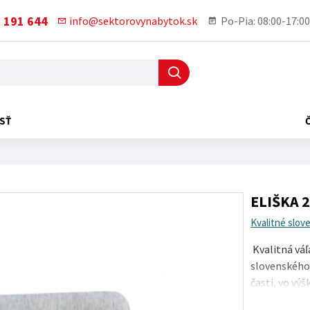
 191 644
info@sektorovynabytok.sk
Po-Pia: 08:00-17:00
SŤ
ELIŠKA 2
Kvalitné slov
Kvalitná vá
slovenského
časti, vo výš