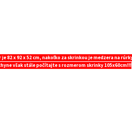
je 82 x 92 x 52 cm, nakoľko za skrinkou je medzera na rúrky
hyne však stále počítajte s rozmerom skrinky 105x60cm!!!