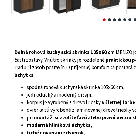
Dolná rohová kuchynská skrinka 105x60 cm
MENZO je 
časti zostavy. Vnútro skrinky je rozdelené
praktickou p
riadu či zásob potravín. O príjemný komfort sa postará
úchytka
.
spodná rohová kuchynská skrinka 105x60 cm,
jednoduchý a moderný dizajn,
korpus je vyrobený z drevotriesky
v čiernej farbe
dvierka sú vyrobené z laminovanej drevotriesky v
pri
montáži si zvolíte ľavú alebo pravú verziu s
moderná hliníková úchytka
,
tiché dovieranie dvierok
,