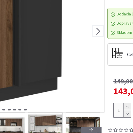
Dodacia l
Doprava l
Skladom 
Ce
149,0
143,