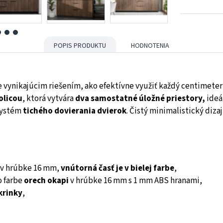
POPIS PRODUKTU
HODNOTENIA
vynikajúcim riešením, ako efektívne využiť každý centimeter 
olicou
, ktorá vytvára
dva samostatné úložné priestory,
ideá
 systém
tichého dovierania dvierok
. Čistý minimalistický diz
v hrúbke 16 mm,
vnútorná časť je v bielej farbe
,
o farbe
orech okapi
v hrúbke 16 mm s 1 mm ABS hranami,
krinky
,