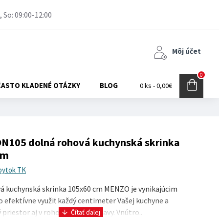
, So: 09:00-12:00
Môj účet
0
ČASTO KLADENÉ OTÁZKY
BLOG
0 ks - 0,00€
N105 dolná rohová kuchynská skrinka
cm
bytok TK
á kuchynská skrinka 105x60 cm MENZO je vynikajúcim
o efektívne využiť každý centimeter Vašej kuchyne a
 priestor aj v rohovej časti zostavy. Vnútro..