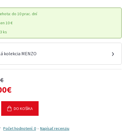
ehota: do 10 prac. dní
en 10 €
3 ks
›
lá kolekcia MENZO
0€
00€
DO KOŠÍKA
Počet hodnotení: 0
-
Napísať recenziu