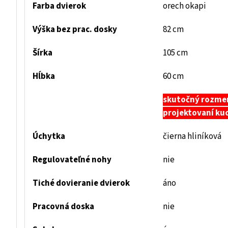
Farba dvierok
orech okapi
Výška bez prac. dosky
82 cm
Šírka
105 cm
Hĺbka
60 cm
skutočný rozmer 
projektovaní kuc
Úchytka
čierna hliníková
Regulovateľné nohy
nie
Tiché dovieranie dvierok
áno
Pracovná doska
nie