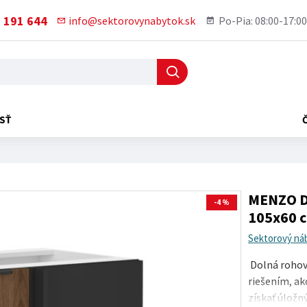
 191 644
info@sektorovynabytok.sk
Po-Pia: 08:00-17:00
SŤ
MENZO D
-4 %
105x60 
Sektorový ná
Dolná rohov
riešením, ak
získať úložný