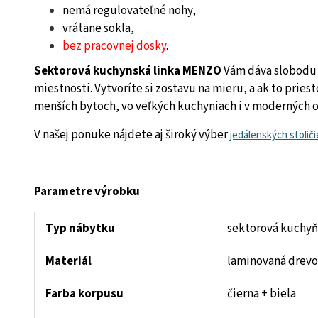
nemá regulovateľné nohy,
vrátane sokla,
bez pracovnej dosky
.
Sektorová kuchynská linka MENZO
Vám dáva slobodu z
miestnosti. Vytvoríte si zostavu na mieru, a ak to priest
menších bytoch, vo veľkých kuchyniach i v moderných 
V našej ponuke nájdete aj široký výber
jedálenských stoliči
Parametre výrobku
Typ nábytku
sektorová kuchyňa
Materiál
laminovaná drevo
Farba korpusu
čierna + biela