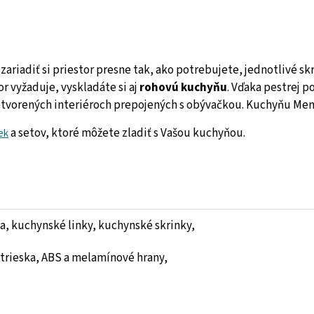
ariadiť si priestor presne tak, ako potrebujete, jednotlivé sk
or vyžaduje, vyskladáte si aj
rohovú kuchyňu
. Vďaka pestrej 
otvorených interiéroch prepojených s obývačkou. Kuchyňu Me
a setov, ktoré môžete zladiť s Vašou kuchyňou.
ek
, kuchynské linky, kuchynské skrinky,
trieska, ABS a melamínové hrany,