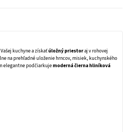
Vašej kuchyne a získať
úložný priestor
aj v rohovej
lne na prehľadné uloženie hrncov, misiek, kuchynského
ajn elegantne podčiarkuje
moderná čierna hliníková