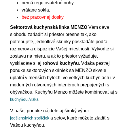
nemá regulovateľné nohy,
vrátane sokla,
bez pracovnej dosky
.
Sektorová kuchynská linka MENZO
Vám dáva
slobodu zariadiť si priestor presne tak, ako
potrebujete, jednotlivé skrinky poskladáte podľa
rozmerov a dispozície Vašej miestnosti. Vytvoríte si
zostavu na mieru, a ak to priestor vyžaduje,
vyskladáte si aj
rohovú kuchyňu
. Vďaka pestrej
ponuke sektorových skriniek sa MENZO skvele
uplatní v menších bytoch, vo veľkých kuchyniach i v
moderných otvorených interiéroch prepojených s
obývačkou. Kuchyňu Menzo môžete kombinovať aj s
kuchyňou Araka
.
V našej ponuke nájdete aj široký výber
jedálenských stoličiek
a setov, ktoré môžete zladiť s
Vašou kuchyňou.