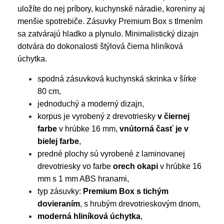
uložíte do nej príbory, kuchynské náradie, koreniny aj
menšie spotrebiče. Zásuvky Premium Box s tlmením
sa zatvárajú hladko a plynulo. Minimalistický dizajn
dotvára do dokonalosti štýlová čierna hliníková
úchytka.
spodná zásuvková kuchynská skrinka v šírke
80 cm,
jednoduchý a moderný dizajn,
korpus je vyrobený z drevotriesky
v čiernej
farbe
v hrúbke 16 mm,
vnútorná časť je v
bielej farbe
,
predné plochy sú vyrobené z laminovanej
drevotriesky vo farbe
orech okapi
v hrúbke 16
mm s 1 mm ABS hranami,
typ zásuvky:
Premium Box s tichým
dovieraním
, s hrubým drevotrieskovým dnom,
moderná hliníková úchytka
,