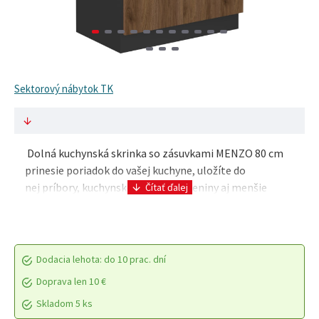
Sektorový nábytok TK
Dolná kuchynská skrinka so zásuvkami MENZO 80 cm
prinesie poriadok do vašej kuchyne, uložíte do
nej príbory, kuchynské náradie, koreniny aj menšie
spotrebiče. Zásuvky Premium Box s tl..
Dodacia lehota: do 10 prac. dní
Doprava len 10 €
Skladom 5 ks