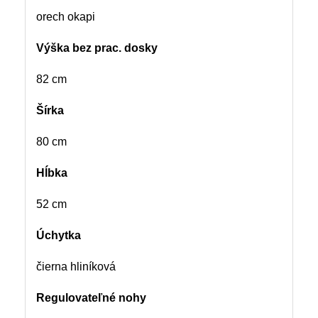
orech okapi
Výška bez prac. dosky
82 cm
Šírka
80 cm
Hĺbka
52 cm
Úchytka
čierna hliníková
Regulovateľné nohy