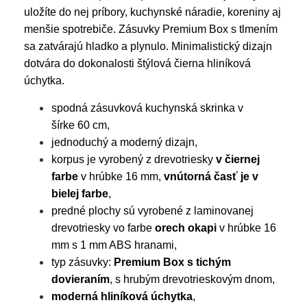
uložíte do nej príbory, kuchynské náradie, koreniny aj
menšie spotrebiče. Zásuvky Premium Box s tlmením
sa zatvárajú hladko a plynulo. Minimalistický dizajn
dotvára do dokonalosti štýlová čierna hliníková
úchytka.
spodná zásuvková kuchynská skrinka v
šírke 60 cm,
jednoduchý a moderný dizajn,
korpus je vyrobený z drevotriesky
v čiernej
farbe
v hrúbke 16 mm,
vnútorná časť je v
bielej farbe
,
predné plochy sú vyrobené z laminovanej
drevotriesky vo farbe
orech okapi
v hrúbke 16
mm s 1 mm ABS hranami,
typ zásuvky:
Premium Box s tichým
dovieraním
, s hrubým drevotrieskovým dnom,
moderná hliníková úchytka
,