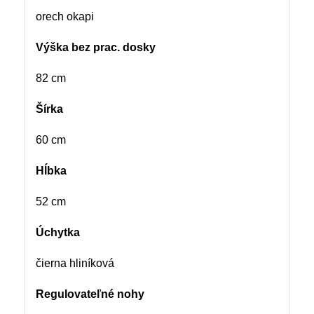
orech okapi
Výška bez prac. dosky
82 cm
Šírka
60 cm
Hĺbka
52 cm
Úchytka
čierna hliníková
Regulovateľné nohy