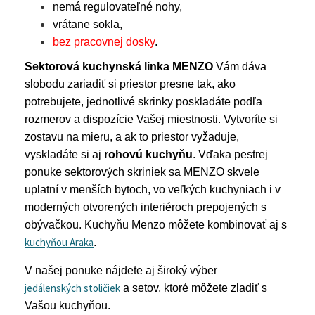
nemá regulovateľné nohy,
vrátane sokla,
bez pracovnej dosky
.
Sektorová kuchynská linka MENZO
Vám dáva
slobodu zariadiť si priestor presne tak, ako
potrebujete, jednotlivé skrinky poskladáte podľa
rozmerov a dispozície Vašej miestnosti. Vytvoríte si
zostavu na mieru, a ak to priestor vyžaduje,
vyskladáte si aj
rohovú kuchyňu
. Vďaka pestrej
ponuke sektorových skriniek sa MENZO skvele
uplatní v menších bytoch, vo veľkých kuchyniach i v
moderných otvorených interiéroch prepojených s
obývačkou. Kuchyňu Menzo môžete kombinovať aj s
kuchyňou Araka
.
V našej ponuke nájdete aj široký výber
jedálenských stoličiek
a setov, ktoré môžete zladiť s
Vašou kuchyňou.