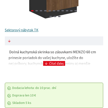
Sektorový nábytok TK
Dolná kuchynská skrinka so zásuvkami MENZO 60 cm
prinesie poriadok do vašej kuchyne, uložíte do
nej príbory, kuchynské náradie, koreniny aj menšie
spotrebiče. Zásuvky Premium Box s tl..
Dodacia lehota: do 10 prac. dní
Doprava len 10 €
Skladom 5 ks