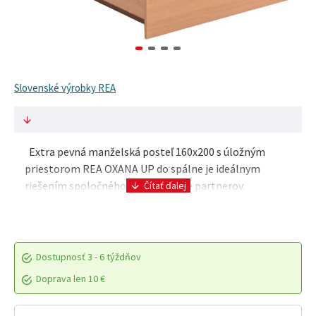
Slovenské výrobky REA
Extra pevná manželská posteľ 160x200 s úložným
priestorom REA OXANA UP do spálne je ideálnym
riešením spoločného dvojlôžka pre partnerov.
Manželská posteľ má jednoduché línie a vysoké
čelo. Praktic..
Dostupnosť
3 - 6 týždňov
Doprava len 10 €