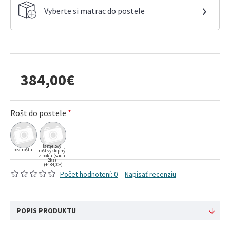
›
Vyberte si matrac do postele
384,00€
Rošt do postele
lamelový
bez roštu
rošt výklopný
z boku (sada
2ks)
(+184,00€)
Počet hodnotení: 0
-
Napísať recenziu
POPIS PRODUKTU