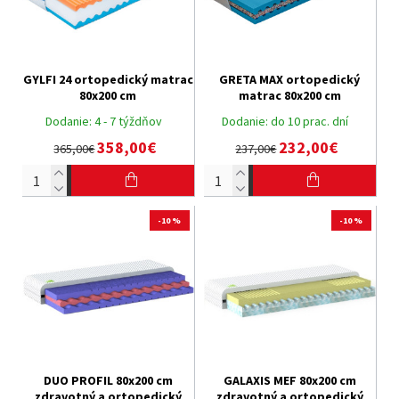
GYLFI 24 ortopedický matrac
GRETA MAX ortopedický
80x200 cm
matrac 80x200 cm
Dodanie:
4 - 7 týždňov
Dodanie:
do 10 prac. dní
358,00€
232,00€
365,00€
237,00€
-10 %
-10 %
DUO PROFIL 80x200 cm
GALAXIS MEF 80x200 cm
zdravotný a ortopedický
zdravotný a ortopedický