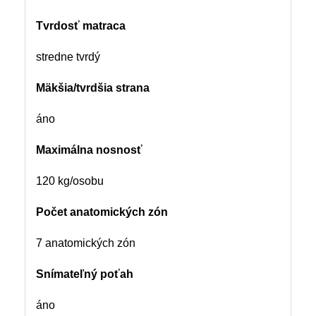
Tvrdosť matraca
stredne tvrdý
Mäkšia/tvrdšia strana
áno
Maximálna nosnosť
120 kg/osobu
Počet anatomických zón
7 anatomických zón
Snímateľný poťah
áno