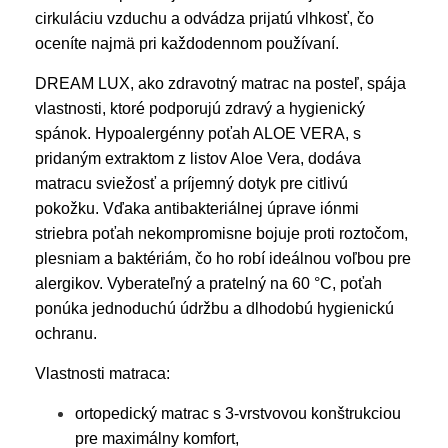
cirkuláciu vzduchu a odvádza prijatú vlhkosť, čo
oceníte najmä pri každodennom používaní.
DREAM LUX, ako zdravotný matrac na posteľ, spája
vlastnosti, ktoré podporujú zdravý a hygienický
spánok. Hypoalergénny poťah ALOE VERA, s
pridaným extraktom z listov Aloe Vera, dodáva
matracu sviežosť a príjemný dotyk pre citlivú
pokožku. Vďaka antibakteriálnej úprave iónmi
striebra poťah nekompromisne bojuje proti roztočom,
plesniam a baktériám, čo ho robí ideálnou voľbou pre
alergikov. Vyberateľný a pratelný na 60 °C, poťah
ponúka jednoduchú údržbu a dlhodobú hygienickú
ochranu.
Vlastnosti matraca:
ortopedický matrac s 3-vrstvovou konštrukciou
pre maximálny komfort,