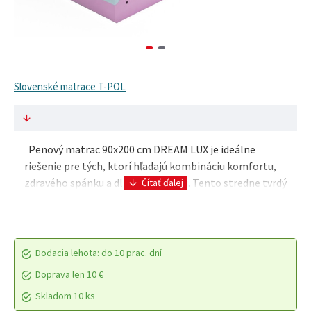
Slovenské matrace T-POL
Penový matrac 90x200 cm DREAM LUX je ideálne
riešenie pre tých, ktorí hľadajú kombináciu komfortu,
zdravého spánku a dlhej životnosti. Tento stredne tvrdý
matrac ponúka výnimočnú oporu pre Vaše tel..
Dodacia lehota: do 10 prac. dní
Doprava len 10 €
Skladom 10 ks