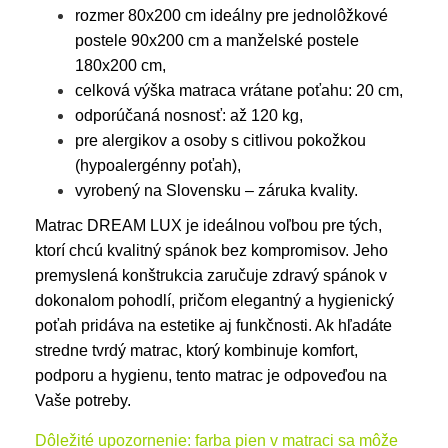
rozmer 80x200 cm ideálny pre jednolôžkové
postele 90x200 cm a manželské postele
180x200 cm,
celková výška matraca vrátane poťahu: 20 cm,
odporúčaná nosnosť: až 120 kg,
pre alergikov a osoby s citlivou pokožkou
(hypoalergénny poťah),
vyrobený na Slovensku – záruka kvality.
Matrac DREAM LUX je ideálnou voľbou pre tých,
ktorí chcú kvalitný spánok bez kompromisov. Jeho
premyslená konštrukcia zaručuje zdravý spánok v
dokonalom pohodlí, pričom elegantný a hygienický
poťah pridáva na estetike aj funkčnosti. Ak hľadáte
stredne tvrdý matrac, ktorý kombinuje komfort,
podporu a hygienu, tento matrac je odpoveďou na
Vaše potreby.
Dôležité upozornenie: farba pien v matraci sa môže