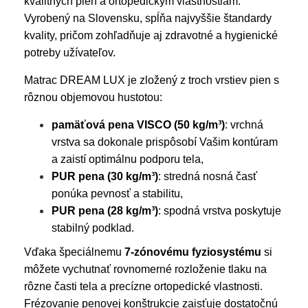
kvalitných pien a ortopedickým vlastnostiam.
Vyrobený na Slovensku, spĺňa najvyššie štandardy
kvality, pričom zohľadňuje aj zdravotné a hygienické
potreby užívateľov.
Matrac DREAM LUX je zložený z troch vrstiev pien s
rôznou objemovou hustotou:
pamäťová pena VISCO (50 kg/m³)
: vrchná
vrstva sa dokonale prispôsobí Vašim kontúram
a zaistí optimálnu podporu tela,
PUR pena (30 kg/m³)
: stredná nosná časť
ponúka pevnosť a stabilitu,
PUR pena (28 kg/m³)
: spodná vrstva poskytuje
stabilný podklad.
Vďaka špeciálnemu
7-zónovému fyziosystému
si
môžete vychutnať rovnomerné rozloženie tlaku na
rôzne časti tela a precízne ortopedické vlastnosti.
Frézovanie penovej konštrukcie zaisťuje dostatočnú