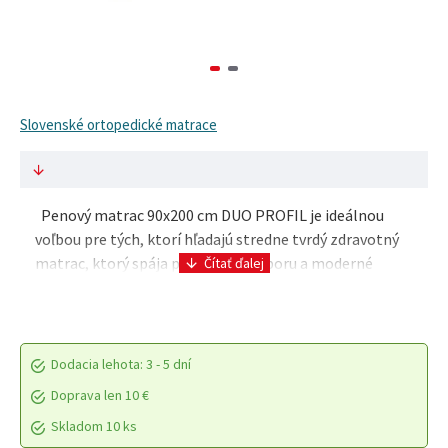
Slovenské ortopedické matrace
Penový matrac 90x200 cm DUO PROFIL je ideálnou
voľbou pre tých, ktorí hľadajú stredne tvrdý zdravotný
matrac, ktorý spája pohodlie, podporu a moderné
technológie. Tento matrac je navrhnutý s ohľado..
Dodacia lehota: 3 - 5 dní
Doprava len 10 €
Skladom 10 ks