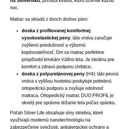
na Slovensku
, prináša kvalitu, ktorú oceníte každú
noc.
Matrac sa skladá z dvoch druhov pien:
doska z profilovanej komfortnej
vysokoelastickej peny
: táto vrstva zaručuje
zvýšenú priedušnosť a výbornú
kopírovateľnosť, čím sa matrac perfektne
prispôsobí krivkám Vášho tela. Je ideálna pre
komfort a zdravú podporu chrbtice,
doska z polyuretánovej peny
(H4): táto pevná
vrstva s vyššou hustotou poskytuje potrebnú
ortopedickú podporu a zvyšuje odolnosť
matraca. Ortopedický matrac DUO PROFIL je
skvelý pre správne držanie tela počas spánku.
Poťah Silver Life obsahuje ióny striebra, ktoré
využívajú modernú nanotechnológiu na
zabezpečenie sviežosti, antialergickej ochrany a