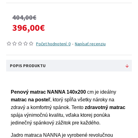
404,00€
396,00€
Počet hodnotení: 0
-
Napísať recenziu
POPIS PRODUKTU
Penový matrac NANNA 140x200
cm je ideálny
matrac na posteľ
, ktorý spĺňa všetky nároky na
zdravý a komfortný spánok. Tento
zdravotný matrac
spája výnimočnú kvalitu, vďaka ktorej ponúka
jedinečný spánkový zážitok pre každého.
Jadro matraca NANNA je vyrobené revolučnou