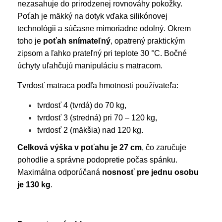
nezasahuje do prirodzenej rovnováhy pokožky.
Poťah je mäkký na dotyk vďaka silikónovej
technológii a súčasne mimoriadne odolný. Okrem
toho je
poťah snímateľný
, opatrený praktickým
zipsom a ľahko prateľný pri teplote 30 °C. Bočné
úchyty uľahčujú manipuláciu s matracom.
Tvrdosť matraca podľa hmotnosti používateľa:
tvrdosť 4 (tvrdá) do 70 kg,
tvrdosť 3 (stredná) pri 70 – 120 kg,
tvrdosť 2 (mäkšia) nad 120 kg.
Celková výška v poťahu je 27 cm
, čo zaručuje
pohodlie a správne podopretie počas spánku.
Maximálna odporúčaná
nosnosť pre jednu osobu
je 130 kg
.