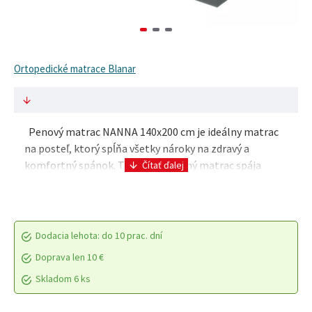
Ortopedické matrace Blanar
Penový matrac NANNA 140x200 cm je ideálny matrac
na posteľ, ktorý spĺňa všetky nároky na zdravý a
komfortný spánok. Tento zdravotný matrac spája
výnimočnú kvalitu, vďaka ktorej ponúka jedinečný spá..
Dodacia lehota: do 10 prac. dní
Doprava len 10 €
Skladom 6 ks