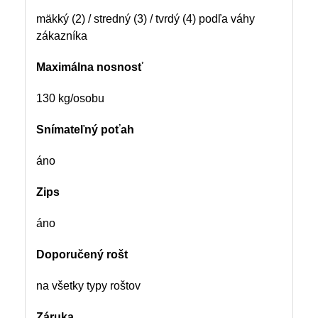
mäkký (2) / stredný (3) / tvrdý (4) podľa váhy
zákazníka
Maximálna nosnosť
130 kg/osobu
Snímateľný poťah
áno
Zips
áno
Doporučený rošt
na všetky typy roštov
Záruka