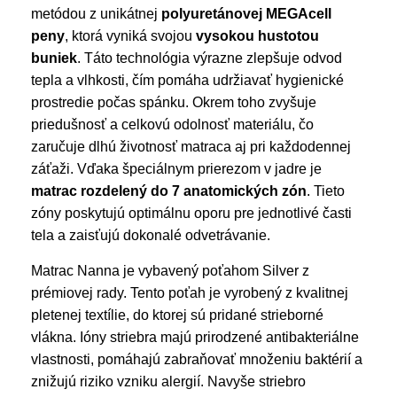
metódou z unikátnej
polyuretánovej MEGAcell
peny
, ktorá vyniká svojou
vysokou hustotou
buniek
. Táto technológia výrazne zlepšuje odvod
tepla a vlhkosti, čím pomáha udržiavať hygienické
prostredie počas spánku. Okrem toho zvyšuje
priedušnosť a celkovú odolnosť materiálu, čo
zaručuje dlhú životnosť matraca aj pri každodennej
záťaži. Vďaka špeciálnym prierezom v jadre je
matrac rozdelený do 7 anatomických zón
. Tieto
zóny poskytujú optimálnu oporu pre jednotlivé časti
tela a zaisťujú dokonalé odvetrávanie.
Matrac Nanna je vybavený poťahom Silver z
prémiovej rady. Tento poťah je vyrobený z kvalitnej
pletenej textílie, do ktorej sú pridané strieborné
vlákna. Ióny striebra majú prirodzené antibakteriálne
vlastnosti, pomáhajú zabraňovať množeniu baktérií a
znižujú riziko vzniku alergií. Navyše striebro