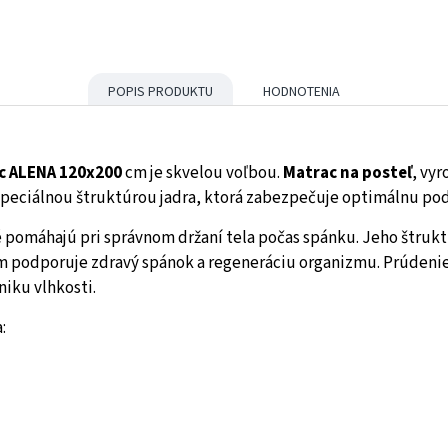
POPIS PRODUKTU
HODNOTENIA
c ALENA 120x200
cm je skvelou voľbou.
Matrac na posteľ
, vyr
špeciálnou štruktúrou jadra, ktorá zabezpečuje optimálnu po
é pomáhajú pri správnom držaní tela počas spánku. Jeho štrukt
ím podporuje zdravý spánok a regeneráciu organizmu. Prúdeni
niku vlhkosti.
: