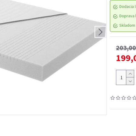
Dodacia l
Doprava l
Skladom 
203,0
199,