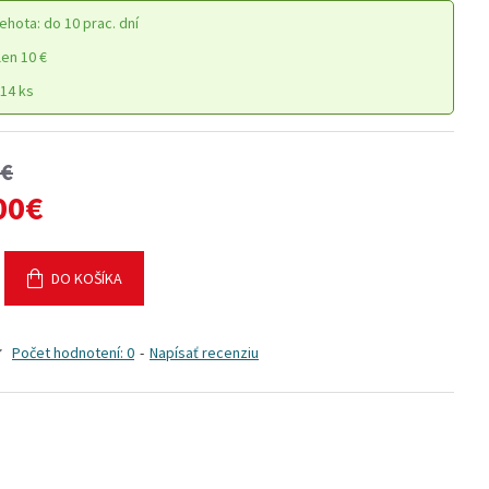
ehota: do 10 prac. dní
en 10 €
14 ks
0€
00€
DO KOŠÍKA
Počet hodnotení: 0
-
Napísať recenziu