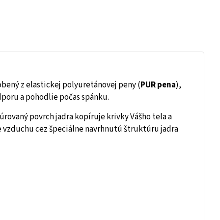
obený z elastickej polyuretánovej peny (
PUR pena
),
dporu a pohodlie počas spánku.
úrovaný povrch jadra kopíruje krivky Vášho tela a
e vzduchu cez špeciálne navrhnutú štruktúru jadra