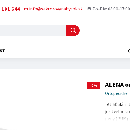
 191 644
info@sektorovynabytok.sk
Po-Pia: 08:00-17:00
SŤ
ALENA o
-2 %
Ortopedické 
Ak hľadáte 
je skvelou v
peny (PUR pe