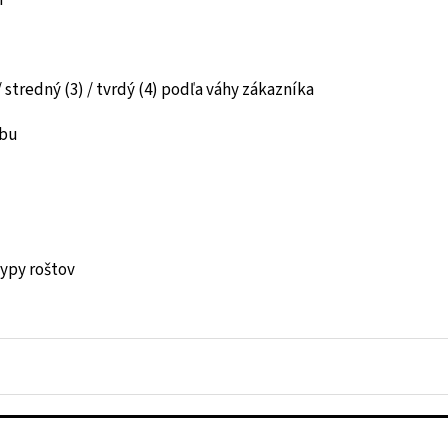
m
 stredný (3) / tvrdý (4) podľa váhy zákazníka
obu
typy roštov