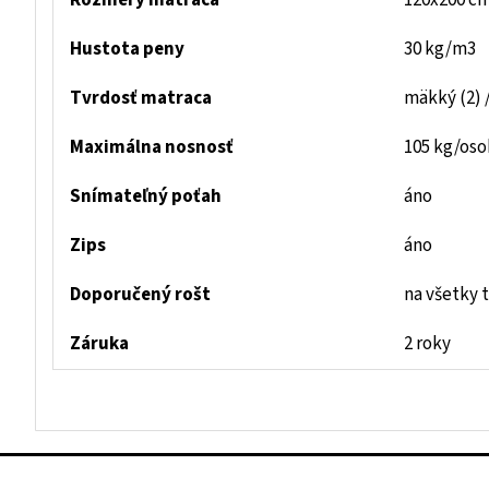
Rozmery matraca
120x200 c
Hustota peny
30 kg/m3
Tvrdosť matraca
mäkký (2) /
Maximálna nosnosť
105 kg/os
Snímateľný poťah
áno
Zips
áno
Doporučený rošt
na všetky 
Záruka
2 roky