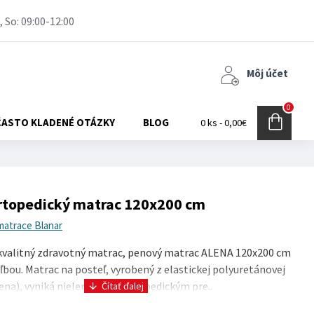
, So: 09:00-12:00
Môj účet
0
ČASTO KLADENÉ OTÁZKY
BLOG
0 ks - 0,00€
rtopedický matrac 120x200 cm
matrace Blanar
kvalitný zdravotný matrac, penový matrac ALENA 120x200 cm
oľbou. Matrac na posteľ, vyrobený z elastickej polyuretánovej
na), vyniká nielen svojim ortopedickým pre..