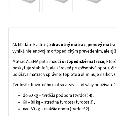
Ak hľadáte kvalitný
zdravotný matrac
,
penový matra
vyniká nielen svojim ortopedickým prevedením, ale aj 
Matrac ALENA patrí medzi
ortopedické matrace
, ktor
poskytuje stabilnú, ale zároveň prispôsobivú oporu, č
udržiava matrac v správnej teplote a eliminuje riziko vz
Tvrdosť zdravotného matraca závisí od váhy používateľa
do 60 kg – tvrdšia podpora (tvrdosť 4),
60 – 80 kg – stredná tvrdosť (tvrdosť 3),
nad 80 kg – mäkšia opora (tvrdosť 2).