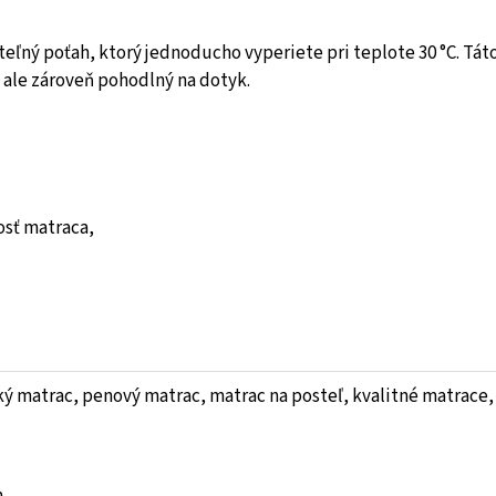
eľný poťah, ktorý jednoducho vyperiete pri teplote 30 °C. Tá
, ale zároveň pohodlný na dotyk.
osť matraca,
ý matrac, penový matrac, matrac na posteľ, kvalitné matrace,