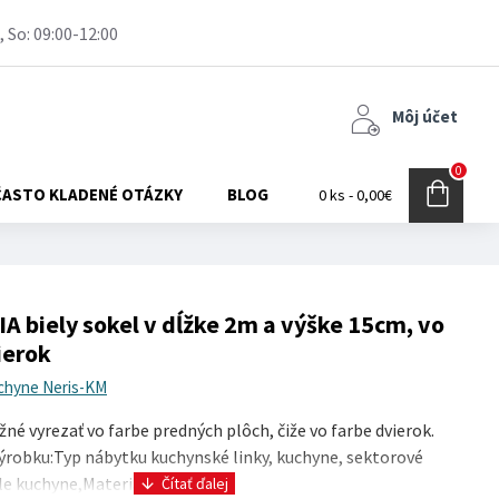
, So: 09:00-12:00
Môj účet
0
ČASTO KLADENÉ OTÁZKY
BLOG
0 ks - 0,00€
 biely sokel v dĺžke 2m a výške 15cm, vo
ierok
chyne Neris-KM
né vyrezať vo farbe predných plôch, čiže vo farbe dvierok.
ýrobku:Typ nábytku kuchynské linky, kuchyne, sektorové
le kuchyne,Materiál MDF mate..