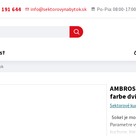
 191 644
info@sektorovynabytok.sk
Po-Pia: 08:00-17:00
SŤ
ok
AMBROSIA
farbe dv
Sektorové ku
Sokel je mož
Parametre v
kuchyne, bie