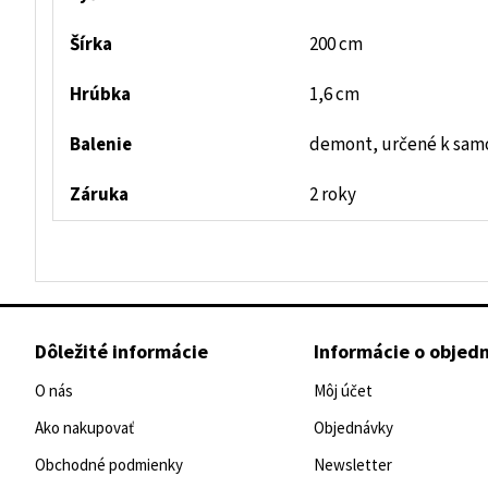
Šírka
200 cm
Hrúbka
1,6 cm
Balenie
demont, určené k sam
Záruka
2 roky
Dôležité informácie
Informácie o objed
O nás
Môj účet
Ako nakupovať
Objednávky
Obchodné podmienky
Newsletter