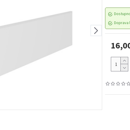
Dostupn
Doprava l
16,0