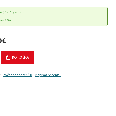
osť
4 - 7 týždňov
en 10 €
0€
DO KOŠÍKA
Počet hodnotení: 0
-
Napísať recenziu