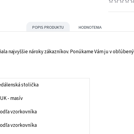
POPIS PRODUKTU
HODNOTENIA
pĺňala najvyššie nároky zákazníkov. Ponúkame Vám ju v obľúben
edálenská stolička
UK - masív
odľa vzorkovníka
odľa vzorkovníka