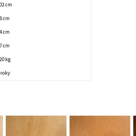
02 cm
8 cm
4 cm
7 cm
20 kg
 roky