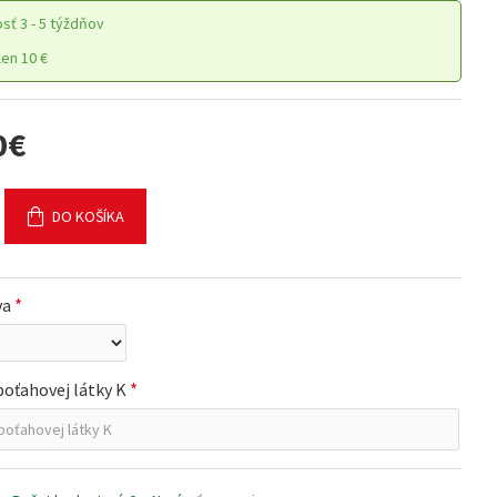
osť
3 - 5 týždňov
en 10 €
0€
DO KOŠÍKA
va
 poťahovej látky K