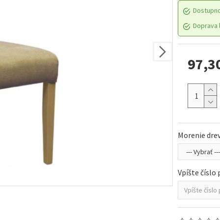
Dostupn
Doprava l
97,3
Morenie dre
Vpíšte číslo