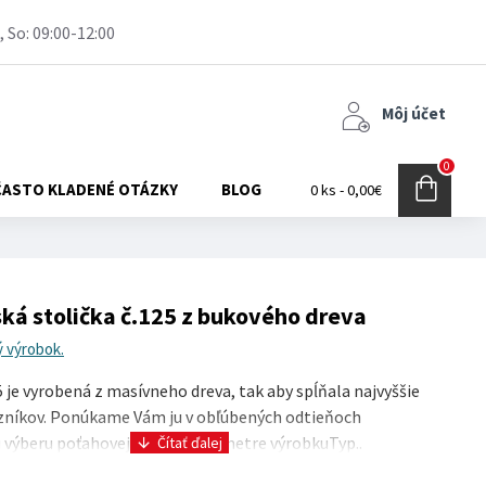
, So: 09:00-12:00
Môj účet
0
ČASTO KLADENÉ OTÁZKY
BLOG
0 ks - 0,00€
ká stolička č.125 z bukového dreva
ý výrobok.
 je vyrobená z masívneho dreva, tak aby spĺňala najvyššie
zníkov. Ponúkame Vám ju v obľúbených odtieňoch
 výberu poťahovej látky. Parametre výrobkuTyp..