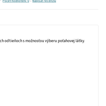
Počet hodnotení: 0
-
Napísať recenziu
ých odtieňoch s možnosťou výberu poťahovej látky.