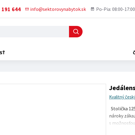
 191 644
info@sektorovynabytok.sk
Po-Pia: 08:00-17:00
SŤ
Jedálens
Kvalitný česk
Stolička 125
nároky záka
s možnosťou