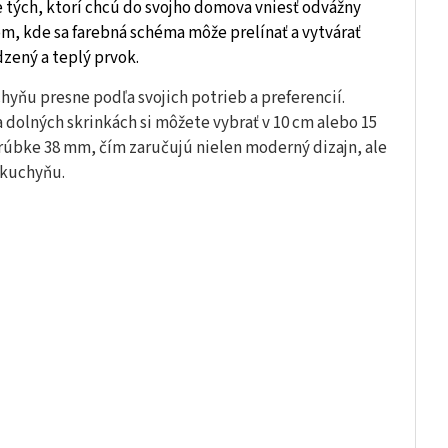
e tých, ktorí chcú do svojho domova vniesť odvážny
, kde sa farebná schéma môže prelínať a vytvárať
zený a teplý prvok.
hyňu presne podľa svojich potrieb a preferencií.
 dolných skrinkách si môžete vybrať v 10 cm alebo 15
rúbke 38 mm, čím zaručujú nielen moderný dizajn, ale
 kuchyňu.