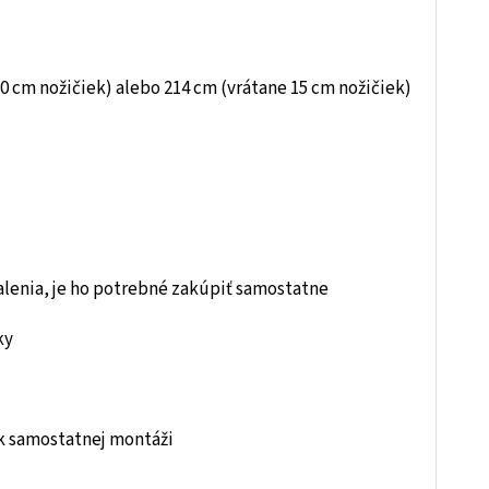
0 cm nožičiek) alebo 214 cm (vrátane 15 cm nožičiek)
balenia, je ho potrebné zakúpiť samostatne
ky
k samostatnej montáži