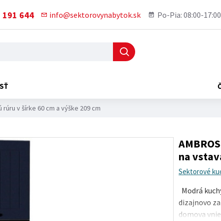
 191 644
info@sektorovynabytok.sk
Po-Pia: 08:00-17:00
SŤ
rúru v šírke 60 cm a výške 209 cm
AMBROSI
na vstav
Sektorové ku
Modrá kuchy
dizajnovo za
domova vnies