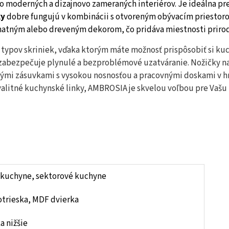
o moderných a dizajnovo zameraných interiérov. Je ideálna pr
ky
dobre fungujú v kombinácii s otvoreným obývacím priestorom
s matným alebo dreveným dekorom, čo pridáva miestnosti prirod
 typov skriniek, vďaka ktorým máte možnosť prispôsobiť si kuc
 zabezpečuje plynulé a bezproblémové uzatváranie. Nožičky na
nými zásuvkami s vysokou nosnosťou a pracovnými doskami v h
kvalitné kuchynské linky, AMBROSIA je skvelou voľbou pre Vašu
 kuchyne, sektorové kuchyne
trieska, MDF dvierka
a nižšie