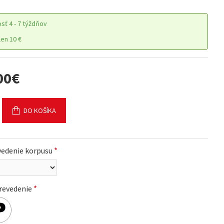
osť
4 - 7 týždňov
en 10 €
00€
DO KOŠÍKA
vedenie korpusu
revedenie