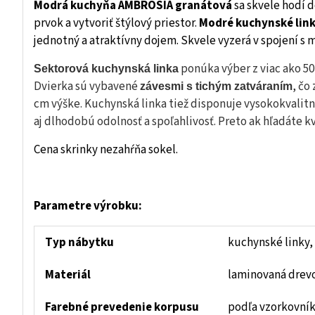
Modrá kuchyňa AMBROSIA granátová
sa skvele hodí d
prvok a vytvoriť štýlový priestor.
Modré kuchynské lin
jednotný a atraktívny dojem. Skvele vyzerá v spojení 
ponúka výber z viac ako 50
Sektorová kuchynská linka
Dvierka sú vybavené
, čo
závesmi s tichým zatváraním
cm výške. Kuchynská linka tiež disponuje vysokokvalit
aj dlhodobú odolnosť a spoľahlivosť. Preto ak hľadáte 
Cena skrinky nezahŕňa sokel.
Parametre výrobku:
Typ nábytku
kuchynské linky,
Materiál
laminovaná drevo
Farebné prevedenie korpusu
podľa vzorkovník