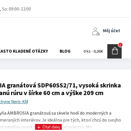
, So: 09:00-12:00
Môj účet
0
ČASTO KLADENÉ OTÁZKY
BLOG
0 ks - 0,00€
A granátová SDP60SS2/71, vysoká skrinka
anú rúru v šírke 60 cm a výške 209 cm
chyne Neris-KM
ňa AMBROSIA granátová sa skvele hodí do moderných a
meraných interiérov. Je ideálna pre tých, ktorí chcú do svojho
ť odvážny prvok a vytvoriť štýlový priestor. Mo..