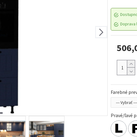
Dostupn
Doprava l
506,
Farebné pre
Pravé/ľavé p