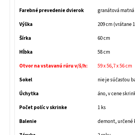
Farebné prevedenie dvierok
granátová matná
Výška
209 cm (vrátane 1
Šírka
60 cm
Hĺbka
58 cm
Otvor na vstavanú rúru v/š/h:
59 x 56,7 x 56 cm
Sokel
nie je súčasťou 
Úchytka
áno, v cene skrin
Počet políc v skrinke
1 ks
Balenie
demont, určené 