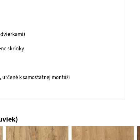
 dvierkami)
ene skrinky
 určené k samostatnej montáži
uviek)