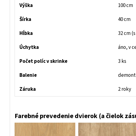
Výška
100 cm
Šírka
40 cm
Hĺbka
32 cm (s
Úchytka
áno, v c
Počet políc v skrinke
3 ks
Balenie
demont,
Záruka
2 roky
Farebné prevedenie dvierok (a čielok zás