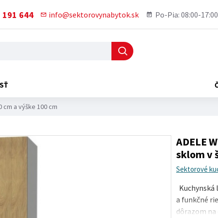
 191 644
info@sektorovynabytok.sk
Po-Pia: 08:00-17:00
SŤ
0 cm a výške 100 cm
ADELE WW
sklom v 
Sektorové ku
Kuchynská li
a funkčné ri
dôrazom na d