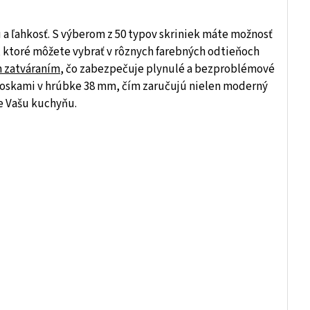
 a ľahkosť. S výberom z 50 typov skriniek máte možnosť
, ktoré môžete vybrať v rôznych farebných odtieňoch
m zatváraním
, čo zabezpečuje plynulé a bezproblémové
doskami v hrúbke 38 mm, čím zaručujú nielen moderný
re Vašu kuchyňu.