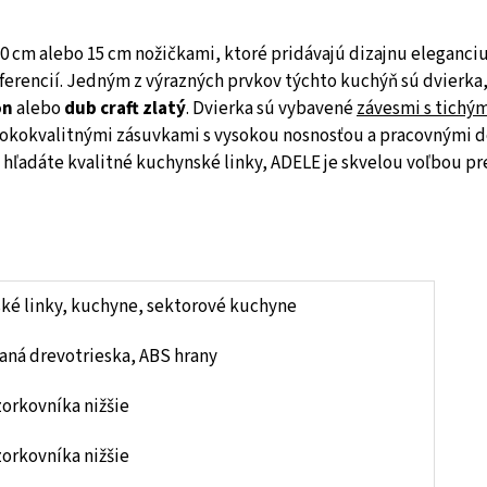
0 cm alebo 15 cm nožičkami, ktoré pridávajú dizajnu eleganciu
eferencií. Jedným z výrazných prvkov týchto kuchýň sú dvierka
on
alebo
dub craft zlatý
. Dvierka sú vybavené
závesmi s tichý
sokokvalitnými zásuvkami s vysokou nosnosťou a pracovnými 
ak hľadáte kvalitné kuchynské linky, ADELE je skvelou voľbou p
ké linky, kuchyne, sektorové kuchyne
aná drevotrieska, ABS hrany
zorkovníka nižšie
zorkovníka nižšie