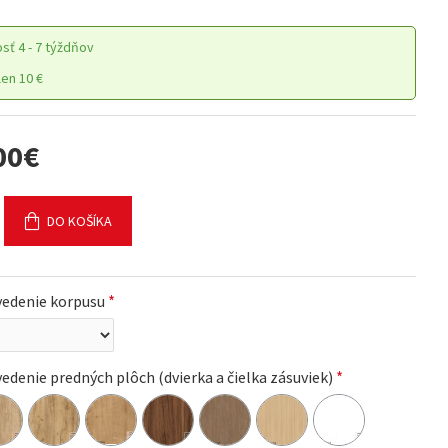
osť
4 - 7 týždňov
en 10 €
00€
DO KOŠÍKA
vedenie korpusu
edenie predných plôch (dvierka a čielka zásuviek)