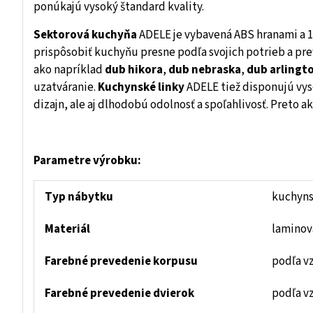
ponúkajú vysoký štandard kvality.
Sektorová kuchyňa
ADELE je vybavená ABS hranami a 1
prispôsobiť kuchyňu presne podľa svojich potrieb a pr
ako napríklad
dub hikora
,
dub nebraska
,
dub arlingt
uzatváranie.
Kuchynské linky
ADELE tiež disponujú vy
dizajn, ale aj dlhodobú odolnosť a spoľahlivosť. Preto 
Parametre výrobku:
Typ nábytku
kuchyns
Materiál
laminov
Farebné prevedenie korpusu
podľa v
Farebné prevedenie dvierok
podľa v