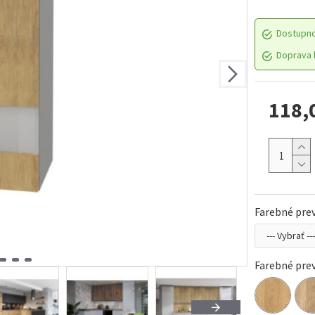
Dostupn
Doprava l
118,
Farebné pre
Farebné prev