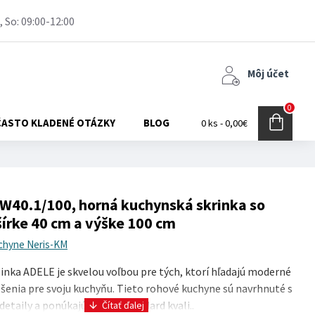
, So: 09:00-12:00
Môj účet
0
ČASTO KLADENÉ OTÁZKY
BLOG
0 ks - 0,00€
40.1/100, horná kuchynská skrinka so
šírke 40 cm a výške 100 cm
chyne Neris-KM
nka ADELE je skvelou voľbou pre tých, ktorí hľadajú moderné
ešenia pre svoju kuchyňu. Tieto rohové kuchyne sú navrhnuté s
etaily a ponúkajú vysoký štandard kvali..