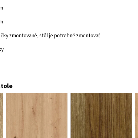
cm
cm
ičky zmontované, stôl je potrebné zmontovať
ky
tole