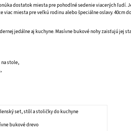
núka dostatok miesta pre pohodlné sedenie viacerých ľudí.
te viac miesta pre veľkú rodinu alebo špeciálne oslavy.
40cm do
ernej jedálne aj kuchyne. Masívne bukové nohy zaisťujú jej stabi
 na stole,
,
lenský set, stôl a stoličky do kuchyne
ívne bukové drevo