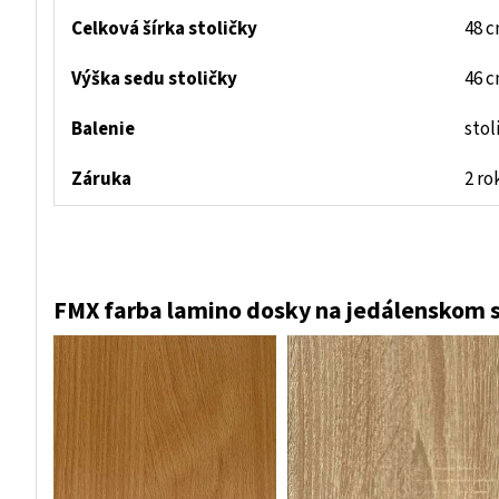
Celková šírka stoličky
48 
Výška sedu stoličky
46 
Balenie
stol
Záruka
2 ro
FMX farba lamino dosky na jedálenskom s