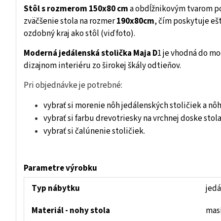
Stôl s rozmerom 150x80 cm
a obdĺžnikovým tvarom po
zväčšenie stola na rozmer
190x80cm
, čím poskytuje eš
ozdobný kraj ako stôl (viď foto).
Moderná jedálenská stolička Maja D
1 je vhodná do mod
dizajnom interiéru zo širokej škály odtieňov.
Pri objednávke je potrebné:
vybrať si morenie nôh jedálenských stoličiek a nôh
vybrať si farbu drevotriesky na vrchnej doske stola
vybrať si čalúnenie stoličiek.
Parametre výrobku
Typ nábytku
jedá
Materiál - nohy stola
mas