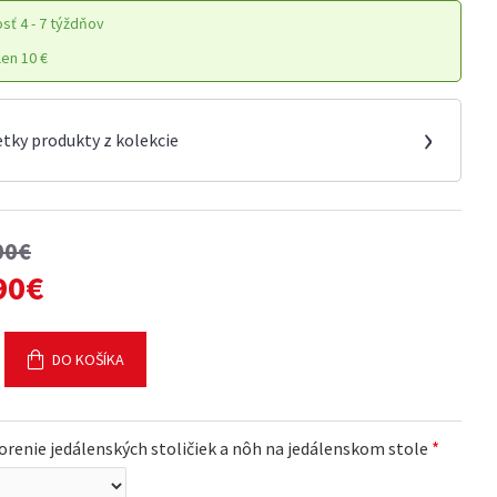
osť
4 - 7 týždňov
en 10 €
›
etky produkty z kolekcie
00€
90€
DO KOŠÍKA
orenie jedálenských stoličiek a nôh na jedálenskom stole