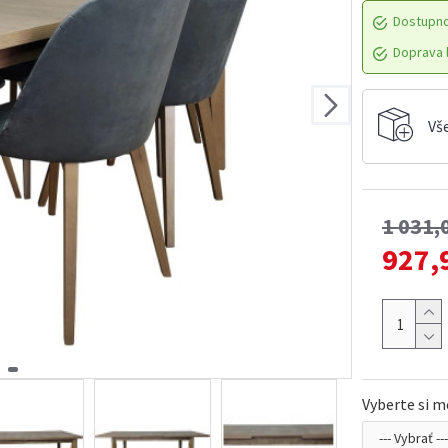
Dostupn
Doprava l
Vš
1 031,
927,
Vyberte si m