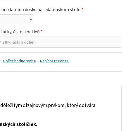
rchnú lamino dosku na jedálenskom stole
látky, číslo a odtieň
Počet hodnotení: 0
-
Napísať recenziu
 dôležitým dizajnovým prvkom, ktorý dotvára
enských stoličiek.