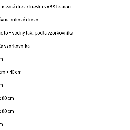
novaná drevotrieska s ABS hranou
ívne bukové drevo
dlo + vodný lak, podľa vzorkovníka
ľa vzorkovníka
cm
cm + 40 cm
cm
x 80 cm
x 80 cm
cm