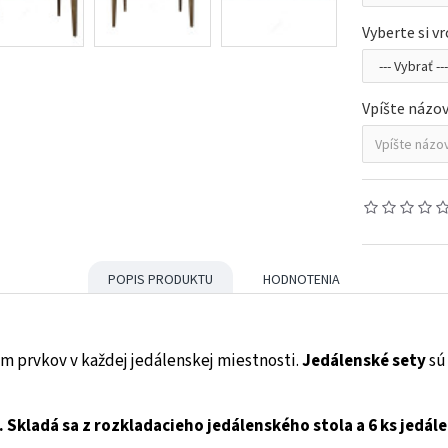
Vyberte si v
Vpíšte názov 
POPIS PRODUKTU
HODNOTENIA
ým prvkov v každej jedálenskej miestnosti.
Jedálenské sety
sú
 Skladá sa z rozkladacieho jedálenského stola a 6 ks jedál