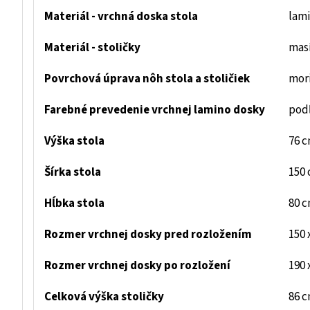
Materiál - vrchná doska stola
lami
Materiál - stoličky
mas
Povrchová úprava nôh stola a stoličiek
mori
Farebné prevedenie vrchnej lamino dosky
pod
Výška stola
76 
Šírka stola
150 
Hĺbka stola
80 
Rozmer vrchnej dosky pred rozložením
150 
Rozmer vrchnej dosky po rozložení
190 
Celková výška stoličky
86 