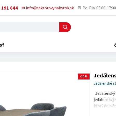
 191 644
info@sektorovynabytok.sk
Po-Pia: 08:00-17:00
SŤ
Jedálens
-10 %
Jedálenské s
Jedálenský s
jedálenskej 
ktorý dotvár