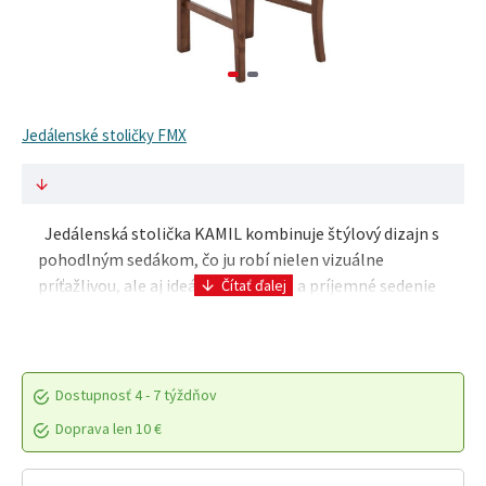
Jedálenské stoličky FMX
Jedálenská stolička KAMIL kombinuje štýlový dizajn s
pohodlným sedákom, čo ju robí nielen vizuálne
príťažlivou, ale aj ideálnou pre dlhé a príjemné sedenie
pri jedle. Je vyrobená z kvalitného bukov..
Dostupnosť
4 - 7 týždňov
Doprava len 10 €