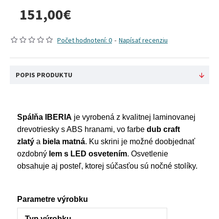
151,00€
Počet hodnotení: 0
-
Napísať recenziu
POPIS PRODUKTU
Spálňa IBERIA
je vyrobená z kvalitnej laminovanej
drevotriesky s ABS hranami, vo farbe
dub craft
zlatý
a
biela matná
. Ku skrini je možné doobjednať
ozdobný
lem s LED osvetením
. Osvetlenie
obsahuje aj posteľ, ktorej súčasťou sú nočné stolíky.
Parametre výrobku
Typ výrobku