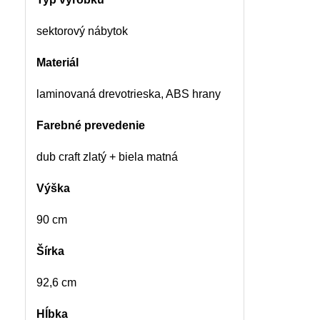
sektorový nábytok
Materiál
laminovaná drevotrieska, ABS hrany
Farebné prevedenie
dub craft zlatý + biela matná
Výška
90 cm
Šírka
92,6 cm
Hĺbka