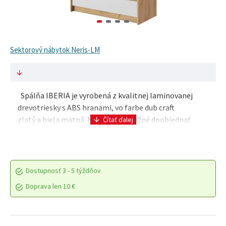
Sektorový nábytok Neris-LM
Spálňa IBERIA je vyrobená z kvalitnej laminovanej
drevotriesky s ABS hranami, vo farbe dub craft
zlatý a biela matná. Ku skrini je možné doobjednať
ozdobný lem s LED osvetením. Osvetlenie obsahuje ..
Dostupnosť
3 - 5 týždňov
Doprava len 10 €