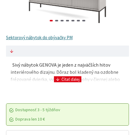
Sektorový nábytok do obývačky PM
Sivý nábytok GENOVA je jeden z najväčších hitov
interiérového dizajnu. Dôraz bol kladený na ozdobne
frézované dvierka, vysoké kovové nohy v čiernej alebo
zlatej farbe (vhodné pre robotické vysávače..
Dostupnosť
3 - 5 týždňov
Doprava len 10 €