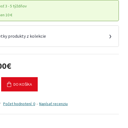
osť
3 - 5 týždňov
en 10 €
›
etky produkty z kolekcie
00€
DO KOŠÍKA
Počet hodnotení: 0
-
Napísať recenziu