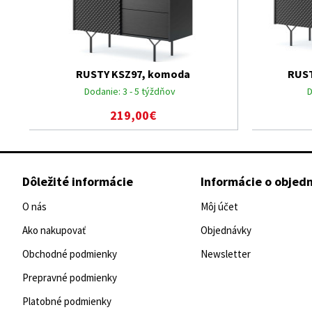
RUSTY KSZ97, komoda
RUST
Dodanie:
3 - 5 týždňov
D
219,00€
Dôležité informácie
Informácie o objed
O nás
Môj účet
Ako nakupovať
Objednávky
Obchodné podmienky
Newsletter
Prepravné podmienky
Platobné podmienky