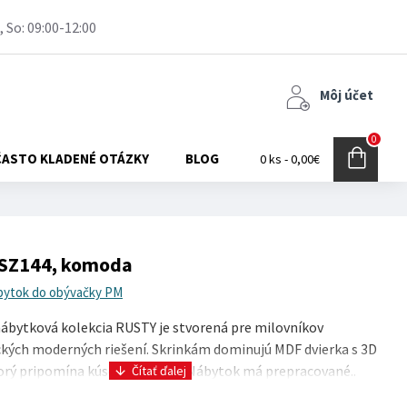
, So: 09:00-12:00
Môj účet
0
ČASTO KLADENÉ OTÁZKY
BLOG
0 ks - 0,00€
SZ144, komoda
bytok do obývačky PM
ábytková kolekcia RUSTY je stvorená pre milovníkov
kých moderných riešení. Skrinkám dominujú MDF dvierka s 3D
orý pripomína kúsok čokolády. Nábytok má prepracované..