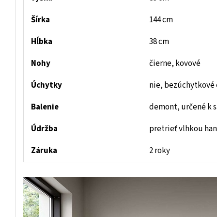
Šírka
144 cm
Hĺbka
38 cm
Nohy
čierne, kovové
Úchytky
nie, bezúchytkové 
Balenie
demont, určené k 
Údržba
pretrieť vlhkou ha
Záruka
2 roky