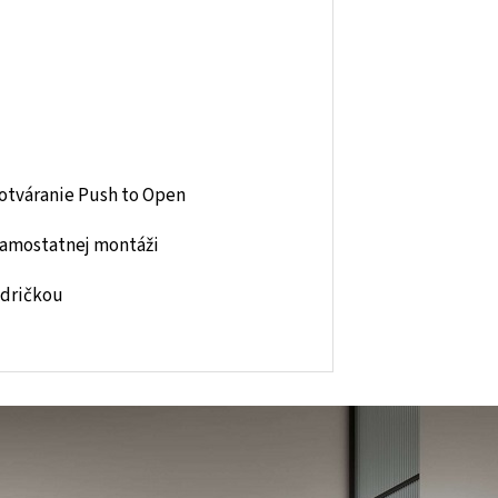
otváranie Push to Open
samostatnej montáži
ndričkou