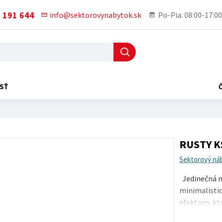
 191 644
info@sektorovynabytok.sk
Po-Pia: 08:00-17:00
SŤ
RUSTY K
Sektorový ná
Jedinečná n
minimalistic
efektom, kt