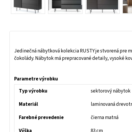
Jedinečná nábytková kolekcia RUSTY je stvorená pre m
čokolády. Nábytok má prepracované detaily, vysoké kov
Parametre výrobku
Typ výrobku
sektorový nábytok
Materiál
laminovaná drevot
Farebné prevedenie
čierna matná
Výška
83 cm