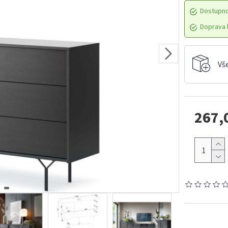
Dostupn
Doprava l
Vš
267,