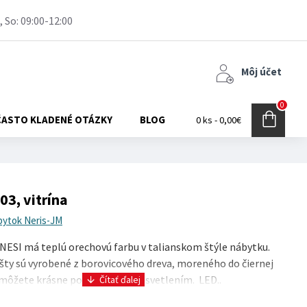
, So: 09:00-12:00
Môj účet
0
ČASTO KLADENÉ OTÁZKY
BLOG
0 ks - 0,00€
03, vitrína
bytok Neris-JM
ESI má teplú orechovú farbu v talianskom štýle nábytku.
šty sú vyrobené z borovicového dreva, moreného do čiernej
 môžete krásne podsvietiť LED osvetlením. LED..