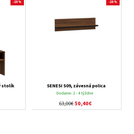
-20 %
-20 %
 stolík
SENESI S09, závesná polica
Dodanie:
2 - 4 týždne
63,00€
50,40€