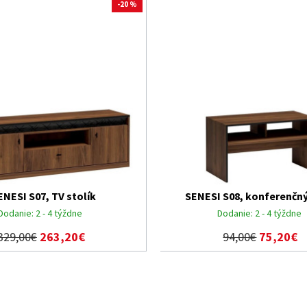
-20 %
ENESI S07, TV stolík
SENESI S08, konferenčný
Dodanie:
2 - 4 týždne
Dodanie:
2 - 4 týždne
329,00€
263,20€
94,00€
75,20€