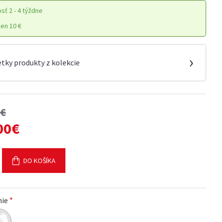
osť
2 - 4 týždne
en 10 €
›
etky produkty z kolekcie
0€
00€
DO KOŠÍKA
nie