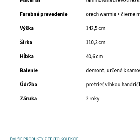
Materiál
laminovaná drevotrieska
Farebné prevedenie
orech warmia + čierne 
Výška
142,5 cm
Šírka
110,2 cm
Hĺbka
40,6 cm
Balenie
demont, určené k samos
Údržba
pretrieť vlhkou handri
Záruka
2 roky
ĎALŠIE PRODUKTY Z TEJTO KOLEKCIE