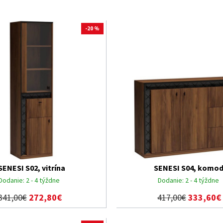
-20 %
SENESI S02, vitrína
SENESI S04, komo
Dodanie:
2 - 4 týždne
Dodanie:
2 - 4 týždne
341,00€
272,80€
417,00€
333,60€