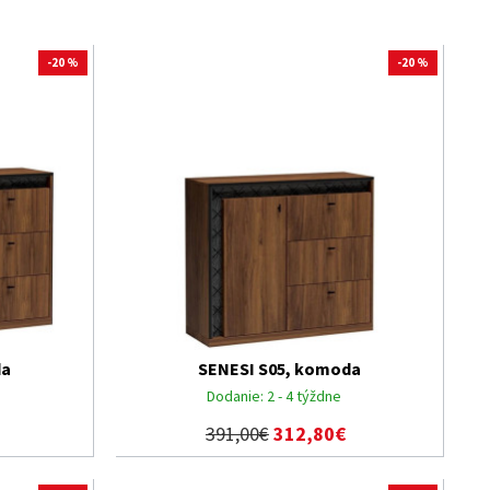
-20 %
-20 %
da
SENESI S05, komoda
Dodanie:
2 - 4 týždne
391,00€
312,80€