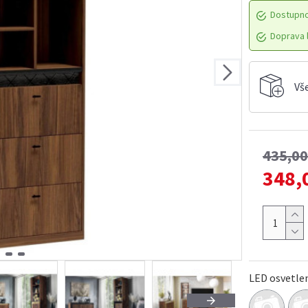
Dostupn
Doprava l
Vš
435,0
348,
LED osvetle