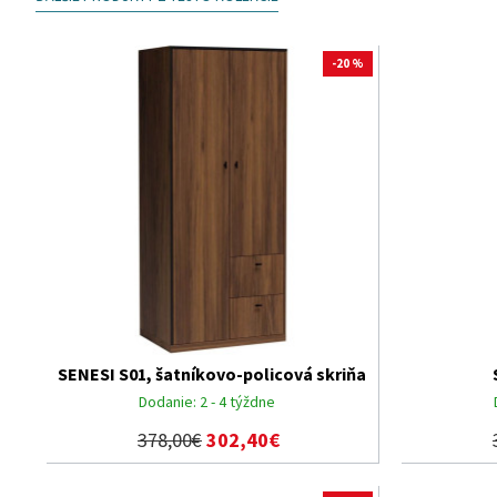
-20 %
SENESI S01, šatníkovo-policová skriňa
Dodanie:
2 - 4 týždne
378,00€
302,40€