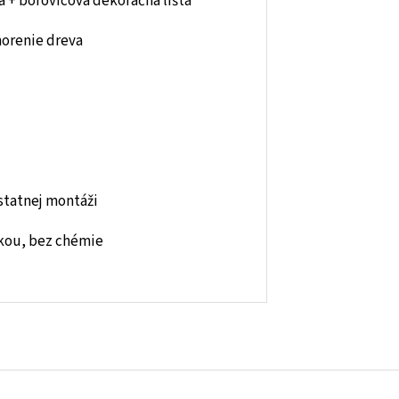
 + borovicová dekoračná lišta
morenie dreva
tatnej montáži
čkou, bez chémie