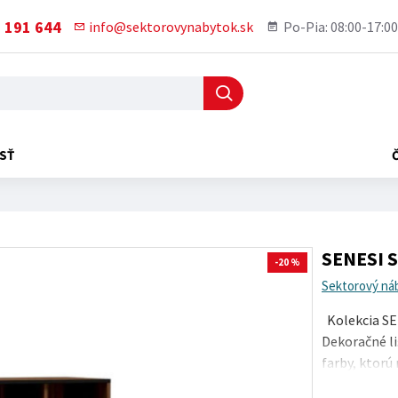
 191 644
info@sektorovynabytok.sk
Po-Pia: 08:00-17:00
SŤ
SENESI S
-20 %
Sektorový ná
Kolekcia SEN
Dekoračné li
farby, ktorú