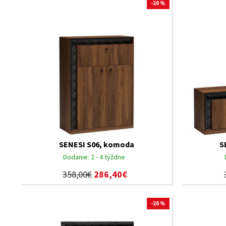
-20 %
SENESI S06, komoda
S
Dodanie:
2 - 4 týždne
358,00€
286,40€
-20 %