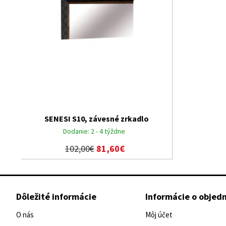
SENESI S10, závesné zrkadlo
Dodanie:
2 - 4 týždne
102,00€
81,60€
Dôležité informácie
Informácie o objed
O nás
Môj účet