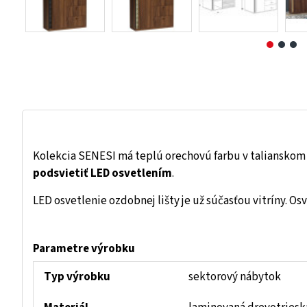
Kolekcia SENESI má teplú orechovú farbu v talianskom 
podsvietiť LED osvetlením
.
LED osvetlenie ozdobnej lišty je už súčasťou vitríny. 
Parametre výrobku
Typ výrobku
sektorový nábytok