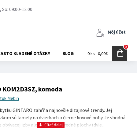
, So: 09:00-12:00
Môj účet
0
ČASTO KLADENÉ OTÁZKY
BLOG
0 ks - 0,00€
 KOM2D3SZ, komoda
tok Mebin
bytku GINTARO zahŕňa najnovšie dizajnové trendy. Jej
kom sú lamely na dvierkach a čierne kovové nohy. Je vhodná
e obývacej izby alebo jedálne. Predné plochy (dvie..