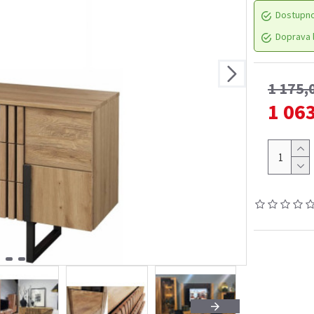
Dostupn
Doprava l
1 175,
1 06