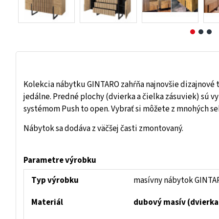
Kolekcia nábytku GINTARO zahŕňa najnovšie dizajnové t
jedálne. Predné plochy (dvierka a čielka zásuviek) sú v
systémom Push to open. Vybrať si môžete z mnohých sek
Nábytok sa dodáva z väčšej časti zmontovaný.
Parametre výrobku
Typ výrobku
masívny nábytok GINTAR
Materiál
dubový masív (dvierka 