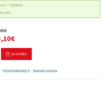
osť
4 - 7 týždňov
en 10 €
00€
3,10€
DO KOŠÍKA
Počet hodnotení: 0
-
Napísať recenziu