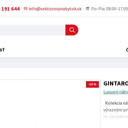
 191 644
info@sektorovynabytok.sk
Po-Pia: 08:00-17:00
SŤ
GINTARO
-10 %
Luxusný náby
Kolekcia ná
výrazným prv
na zariadeni