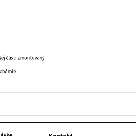
šej časti zmontovaný
 chémie
návke
Kontakt