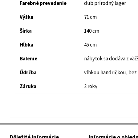
Farebné prevedenie
dub prírodný lager
Výška
71 cm
Šírka
140 cm
Hĺbka
45 cm
Balenie
nábytok sa dodáva z väč
Údržba
vlhkou handričkou, bez
Záruka
2 roky
Dôležité informácie
Informácie o objed