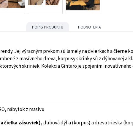
POPIS PRODUKTU
HODNOTENIA
rendy. Jej výrazným prvkom sú lamely na dvierkach a čierne ko
yrobené z masívneho dreva, korpusy skrinky sú z dýhovanej a kla
torových skriniek. Kolekcia Gintaro je spojením inovatívneho
O, nábytok z masívu
a čielka zásuviek),
dubová dýha (korpus) a drevotrieska (kor