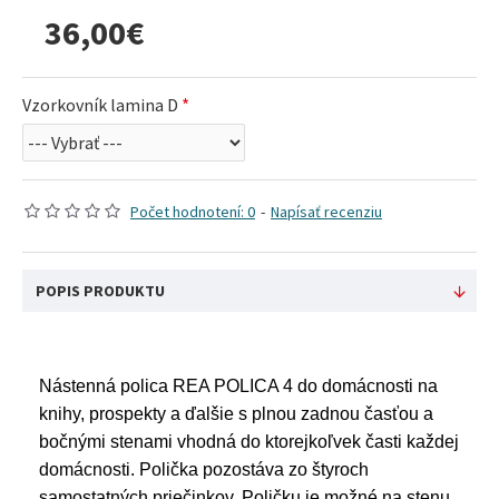
36,00€
Vzorkovník lamina D
Počet hodnotení: 0
-
Napísať recenziu
POPIS PRODUKTU
Nástenná polica REA POLICA 4 do domácnosti na
knihy, prospekty a ďalšie s plnou zadnou časťou a
bočnými stenami vhodná do ktorejkoľvek časti každej
domácnosti. Polička pozostáva zo štyroch
samostatných priečinkov. Poličku je možné na stenu