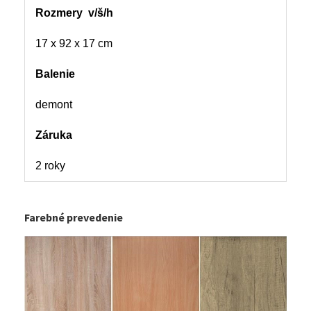
Rozmery v/š/h
17 x 92 x 17 cm
Balenie
demont
Záruka
2 roky
Farebné prevedenie