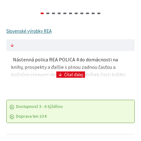
Slovenské výrobky REA
Nástenná polica REA POLICA 4 do domácnosti na
knihy, prospekty a ďalšie s plnou zadnou časťou a
bočnými stenami vhodná do ktorejkoľvek časti každej
domácnosti. Polička pozostáva zo štyroch samostat..
Dostupnosť
3 - 6 týždňov
Doprava len 10 €