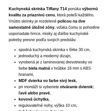
Kuchynská skrinka
Tiffany T14
ponúka
výbornú
kvalitu za priaznivú cenu
, ktorá poteší každého.
Vnútro skrinky je rozdelené
policou na dve
samostatné úložné zóny
, vďaka čomu si pohodlne
usporiadate hrnce, misky aj ďalšie kuchynské
potreby presne podľa svojich predstáv.
spodná kuchynská skrinka v šírke 30 cm,
jednoduchý a moderný dizajn,
vyrobená je z laminovanej drevotriesky vo
farbe
biela matná
v hrúbke 16 mm s ABS
hranami,
MDF dvierka vo farbe sivý lesk,
pri montáži si vyberiete
otváranie dvierok:
ľavé alebo pravé
,
kovová úchytka
,
regulovateľné nohy, výška 10 cm,