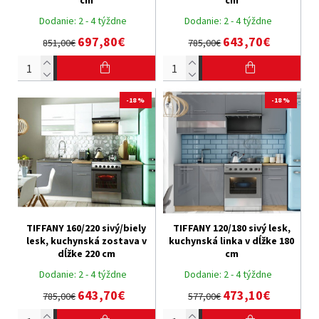
cm
cm
Dodanie:
2 - 4 týždne
Dodanie:
2 - 4 týždne
697,80€
643,70€
851,00€
785,00€
-18 %
-18 %
TIFFANY 160/220 sivý/biely
TIFFANY 120/180 sivý lesk,
lesk, kuchynská zostava v
kuchynská linka v dĺžke 180
dĺžke 220 cm
cm
Dodanie:
2 - 4 týždne
Dodanie:
2 - 4 týždne
643,70€
473,10€
785,00€
577,00€