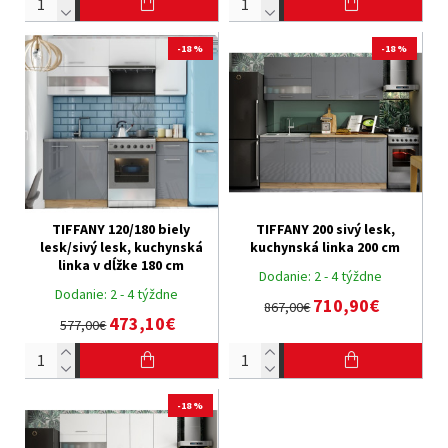
-18 %
-18 %
TIFFANY 120/180 biely
TIFFANY 200 sivý lesk,
lesk/sivý lesk, kuchynská
kuchynská linka 200 cm
linka v dĺžke 180 cm
Dodanie:
2 - 4 týždne
Dodanie:
2 - 4 týždne
710,90€
867,00€
473,10€
577,00€
-18 %