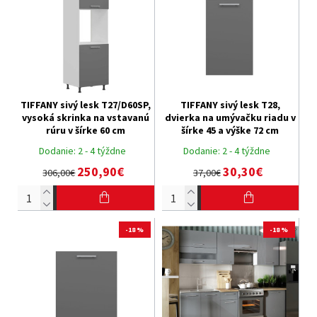
TIFFANY sivý lesk T27/D60SP,
TIFFANY sivý lesk T28,
vysoká skrinka na vstavanú
dvierka na umývačku riadu v
rúru v šírke 60 cm
šírke 45 a výške 72 cm
Dodanie:
2 - 4 týždne
Dodanie:
2 - 4 týždne
250,90€
30,30€
306,00€
37,00€
-18 %
-18 %