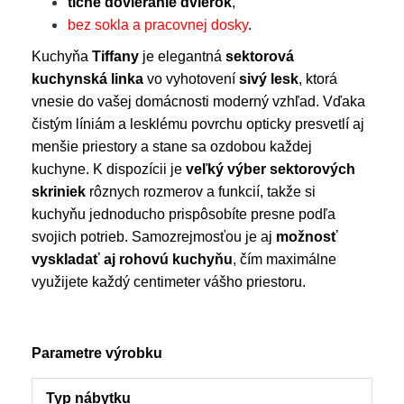
tiché dovieranie dvierok
,
bez sokla a pracovnej dosky
.
Kuchyňa
Tiffany
je elegantná
sektorová
kuchynská linka
vo vyhotovení
sivý lesk
, ktorá
vnesie do vašej domácnosti moderný vzhľad. Vďaka
čistým líniám a lesklému povrchu opticky presvetlí aj
menšie priestory a stane sa ozdobou každej
kuchyne. K dispozícii je
veľký výber sektorových
skriniek
rôznych rozmerov a funkcií, takže si
kuchyňu jednoducho prispôsobíte presne podľa
svojich potrieb. Samozrejmosťou je aj
možnosť
vyskladať aj rohovú kuchyňu
, čím maximálne
využijete každý centimeter vášho priestoru.
Parametre výrobku
Typ nábytku