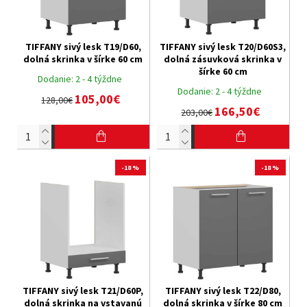
TIFFANY sivý lesk T19/D60,
TIFFANY sivý lesk T20/D60S3,
dolná skrinka v šírke 60 cm
dolná zásuvková skrinka v
šírke 60 cm
Dodanie:
2 - 4 týždne
Dodanie:
2 - 4 týždne
105,00€
128,00€
166,50€
203,00€
-18 %
-18 %
TIFFANY sivý lesk T21/D60P,
TIFFANY sivý lesk T22/D80,
dolná skrinka na vstavanú
dolná skrinka v šírke 80 cm