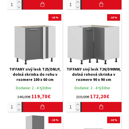
-18 %
-18 %
TIFFANY sivý lesk T25/DNLP,
TIFFANY sivý lesk T26/D90NW,
dolná skrinka do rohu v
dolná rohová skrinka v
rozmere 100 x 60 cm
rozmere 90 x 90 cm
Dodanie:
2 - 4 týždne
Dodanie:
2 - 4 týždne
119,70€
172,20€
146,00€
210,00€
-18 %
-18 %