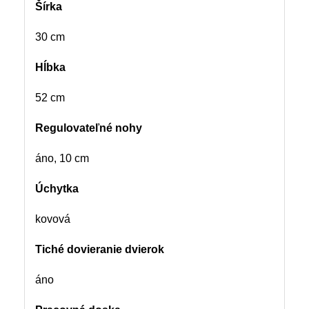
Šírka
30 cm
Hĺbka
52 cm
Regulovateľné nohy
áno, 10 cm
Úchytka
kovová
Tiché dovieranie dvierok
áno