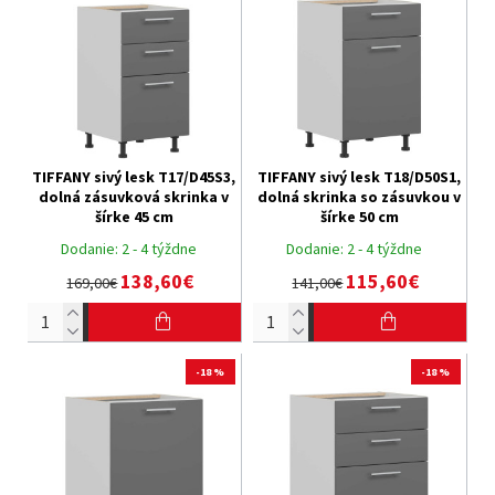
TIFFANY sivý lesk T17/D45S3,
TIFFANY sivý lesk T18/D50S1,
dolná zásuvková skrinka v
dolná skrinka so zásuvkou v
šírke 45 cm
šírke 50 cm
Dodanie:
2 - 4 týždne
Dodanie:
2 - 4 týždne
138,60€
115,60€
169,00€
141,00€
-18 %
-18 %