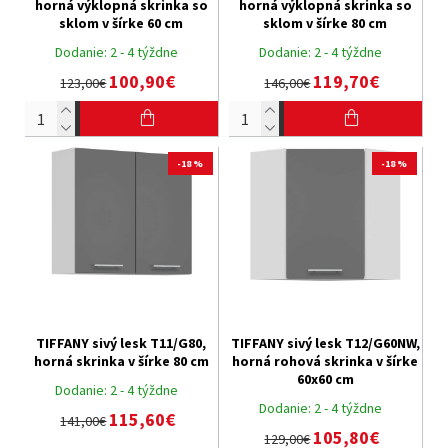
horná výklopná skrinka so
horná výklopná skrinka so
sklom v šírke 60 cm
sklom v šírke 80 cm
Dodanie:
2 - 4 týždne
Dodanie:
2 - 4 týždne
100,90€
119,70€
123,00€
146,00€
-18 %
-18 %
TIFFANY sivý lesk T11/G80,
TIFFANY sivý lesk T12/G60NW,
horná skrinka v šírke 80 cm
horná rohová skrinka v šírke
60x60 cm
Dodanie:
2 - 4 týždne
Dodanie:
2 - 4 týždne
115,60€
141,00€
105,80€
129,00€