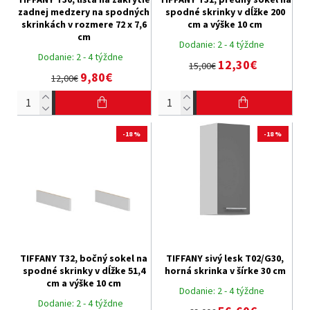
zadnej medzery na spodných
spodné skrinky v dĺžke 200
skrinkách v rozmere 72 x 7,6
cm a výške 10 cm
cm
Dodanie:
2 - 4 týždne
Dodanie:
2 - 4 týždne
12,30€
15,00€
9,80€
12,00€
-18 %
-18 %
TIFFANY T32, bočný sokel na
TIFFANY sivý lesk T02/G30,
spodné skrinky v dĺžke 51,4
horná skrinka v šírke 30 cm
cm a výške 10 cm
Dodanie:
2 - 4 týždne
Dodanie:
2 - 4 týždne