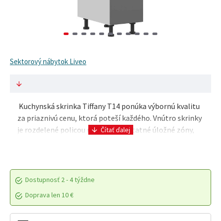
Sektorový nábytok Liveo
Kuchynská skrinka Tiffany T14 ponúka výbornú kvalitu
za priaznivú cenu, ktorá poteší každého. Vnútro skrinky
je rozdelené policou na dve samostatné úložné zóny,
vďaka čomu si pohodlne..
Dostupnosť
2 - 4 týždne
Doprava len 10 €