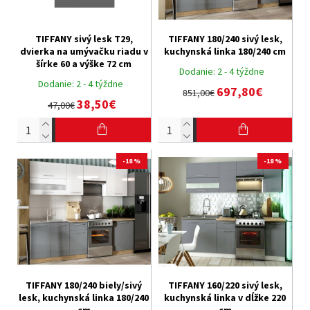
TIFFANY sivý lesk T29,
TIFFANY 180/240 sivý lesk,
dvierka na umývačku riadu v
kuchynská linka 180/240 cm
šírke 60 a výške 72 cm
Dodanie:
2 - 4 týždne
Dodanie:
2 - 4 týždne
697,80€
851,00€
38,50€
47,00€
-18 %
-18 %
TIFFANY 180/240 biely/sivý
TIFFANY 160/220 sivý lesk,
lesk, kuchynská linka 180/240
kuchynská linka v dĺžke 220