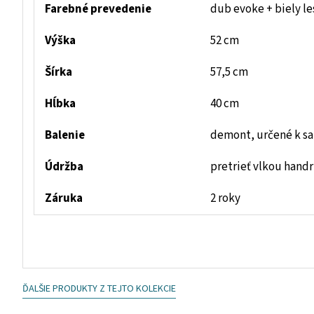
Farebné prevedenie
dub evoke + biely le
Výška
52 cm
Šírka
57,5 cm
Hĺbka
40 cm
Balenie
demont, určené k s
Údržba
pretrieť vlkou hand
Záruka
2 roky
ĎALŠIE PRODUKTY Z TEJTO KOLEKCIE