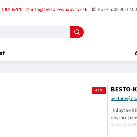
 191 644
info@sektorovynabytok.sk
Po-Pia: 08:00-17:00
SŤ
BESTO-K
-18 %
Sektorový ná
Nábytok BES
obývacej izb
evoke a biel