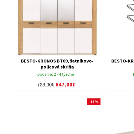
BESTO-KRONOS BT09, šatníkovo-
BESTO-KRO
policová skriňa
Dodanie:
2 - 4 týždne
789,00€
647,00€
-18 %