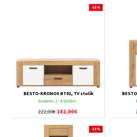
-18 %
BESTO-KRONOS BT01, TV stolík
BESTO
Dodanie:
2 - 4 týždne
222,00€
182,00€
-18 %