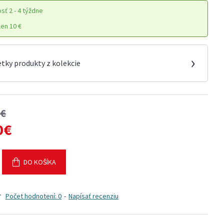
osť
2 - 4 týždne
en 10 €
›
etky produkty z kolekcie
0€
0€
DO KOŠÍKA
Počet hodnotení: 0
-
Napísať recenziu