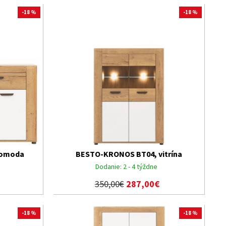
-18 %
-18 %
komoda
BESTO-KRONOS BT04, vitrína
Dodanie:
2 - 4 týždne
350,00€
287,00€
-18 %
-18 %