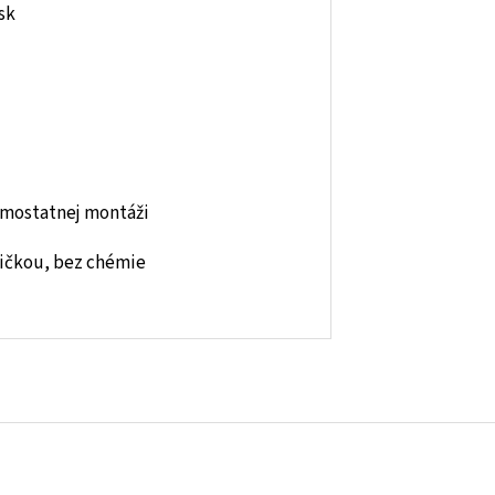
sk
amostatnej montáži
ričkou, bez chémie