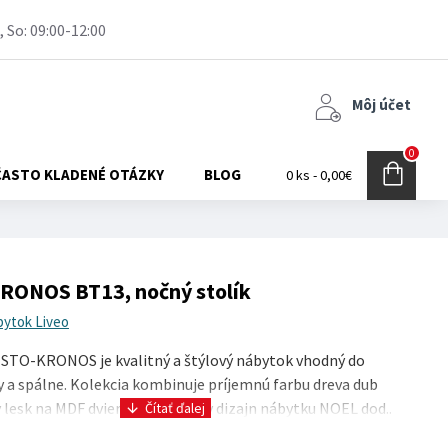
, So: 09:00-12:00
Môj účet
0
ČASTO KLADENÉ OTÁZKY
BLOG
0 ks - 0,00€
RONOS BT13, nočný stolík
bytok Liveo
TO-KRONOS je kvalitný a štýlový nábytok vhodný do
y a spálne. Kolekcia kombinuje príjemnú farbu dreva dub
y lesk na MDF dvierkach. Masívny dizajn nábytku NOEL dod..