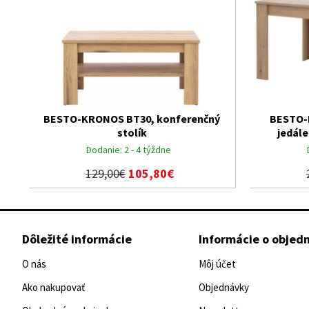
BESTO-KRONOS BT30, konferenčný
BESTO-
stolík
jedále
Dodanie:
2 - 4 týždne
129,00€
105,80€
Dôležité informácie
Informácie o objed
O nás
Môj účet
Ako nakupovať
Objednávky