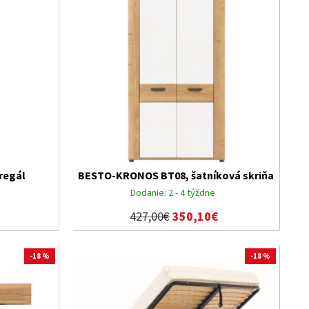
regál
BESTO-KRONOS BT08, šatníková skriňa
Dodanie:
2 - 4 týždne
427,00€
350,10€
-18 %
-18 %