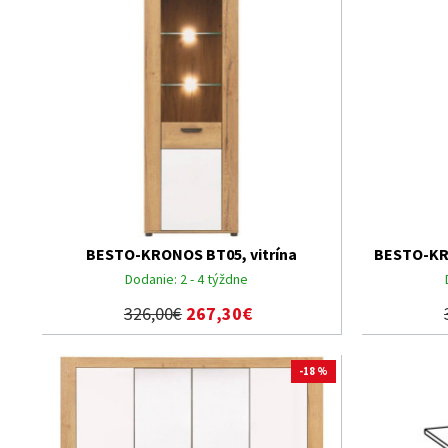
BESTO-KRONOS BT05, vitrína
BESTO-KRO
Dodanie:
2 - 4 týždne
326,00€
267,30€
-18 %