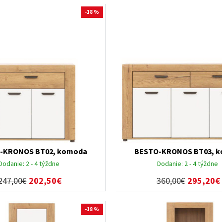
-18 %
-KRONOS BT02, komoda
BESTO-KRONOS BT03, 
Dodanie:
2 - 4 týždne
Dodanie:
2 - 4 týždne
247,00€
202,50€
360,00€
295,20€
-18 %