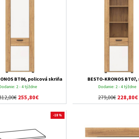
NOS BT06, policová skriňa
BESTO-KRONOS BT07, 
Dodanie:
2 - 4 týždne
Dodanie:
2 - 4 týždne
312,00€
255,80€
279,00€
228,80€
-18 %