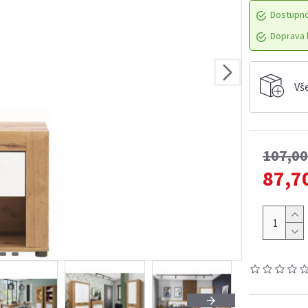
Dostupn
Doprava l
Vš
107,0
87,7