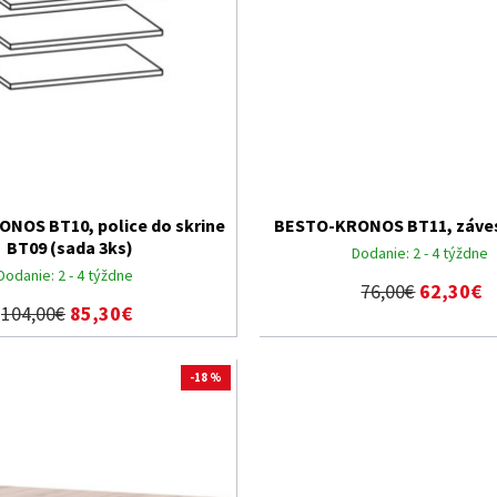
NOS BT10, police do skrine
BESTO-KRONOS BT11, záves
BT09 (sada 3ks)
Dodanie:
2 - 4 týždne
Dodanie:
2 - 4 týždne
76,00€
62,30€
104,00€
85,30€
-18 %