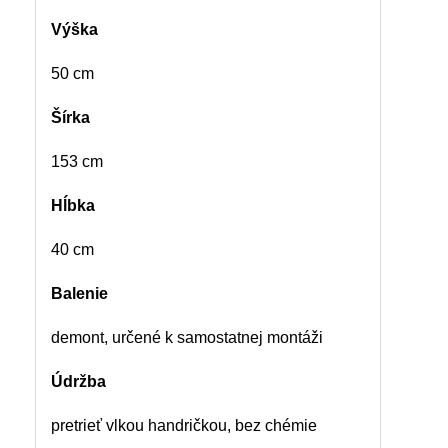
Výška
50 cm
Šírka
153 cm
Hĺbka
40 cm
Balenie
demont, určené k samostatnej montáži
Údržba
pretrieť vlkou handričkou, bez chémie