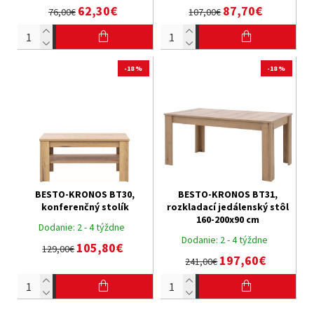
62,30€
87,70€
76,00€
107,00€
-18 %
-18 %
BESTO-KRONOS BT30,
BESTO-KRONOS BT31,
konferenčný stolík
rozkladací jedálenský stôl
160-200x90 cm
Dodanie:
2 - 4 týždne
Dodanie:
2 - 4 týždne
105,80€
129,00€
197,60€
241,00€