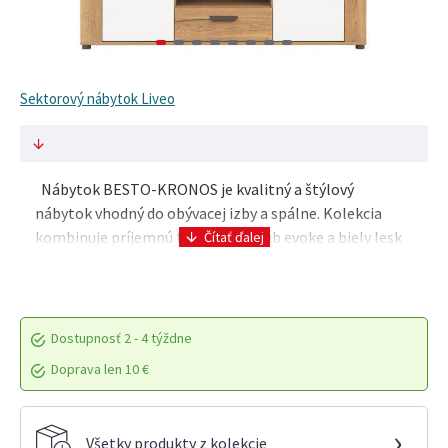
Sektorový nábytok Liveo
Nábytok BESTO-KRONOS je kvalitný a štýlový
nábytok vhodný do obývacej izby a spálne. Kolekcia
kombinuje príjemnú farbu dreva dub evoke a biely lesk
na MDF dvierkach. Masívny dizajn nábytku NOEL dod..
Dostupnosť
2 - 4 týždne
Doprava len 10 €
›
Všetky produkty z kolekcie