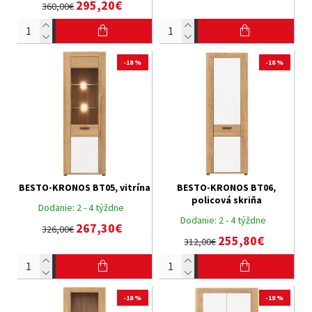
295,20€
360,00€
-18 %
-18 %
BESTO-KRONOS BT05, vitrína
BESTO-KRONOS BT06,
policová skriňa
Dodanie:
2 - 4 týždne
Dodanie:
2 - 4 týždne
267,30€
326,00€
255,80€
312,00€
-18 %
-18 %