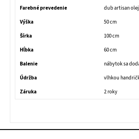
Farebné prevedenie
dub artisan ole
Výška
50 cm
Šírka
100 cm
Hĺbka
60 cm
Balenie
nábytok sa dod
Údržba
vlhkou handrič
Záruka
2 roky