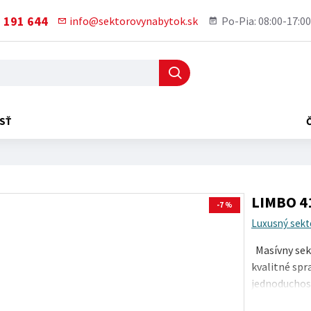
 191 644
info@sektorovynabytok.sk
Po-Pia: 08:00-17:00
SŤ
LIMBO 41
-7 %
Luxusný sekt
Masívny sek
kvalitné spr
jednoduchosťo