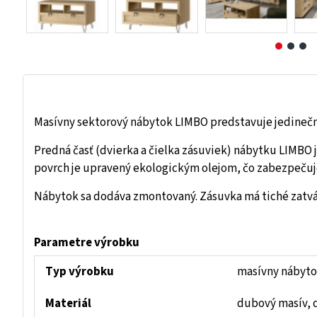
Masívny sektorový nábytok LIMBO predstavuje jedinečný 
Predná časť (dvierka a čielka zásuviek) nábytku LIMBO j
povrch je upravený ekologickým olejom, čo zabezpeču
Nábytok sa dodáva zmontovaný. Zásuvka má tiché zatvá
Parametre výrobku
Typ výrobku
masívny nábyto
Materiál
dubový masív, 