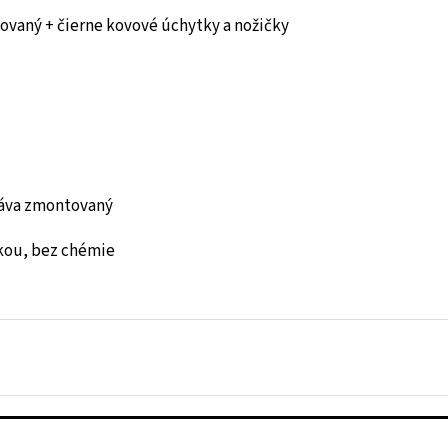
jovaný + čierne kovové úchytky a nožičky
áva zmontovaný
kou, bez chémie