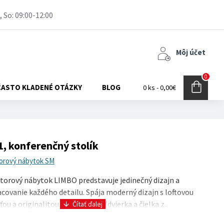
, So: 09:00-12:00
Môj účet
0
ČASTO KLADENÉ OTÁZKY
BLOG
0 ks - 0,00€
, konferenčný stolík
orový nábytok SM
torový nábytok LIMBO predstavuje jedinečný dizajn a
acovanie každého detailu. Spája moderný dizajn s loftovou
u a originalitou. Predná časť (dvierka a čielka z..