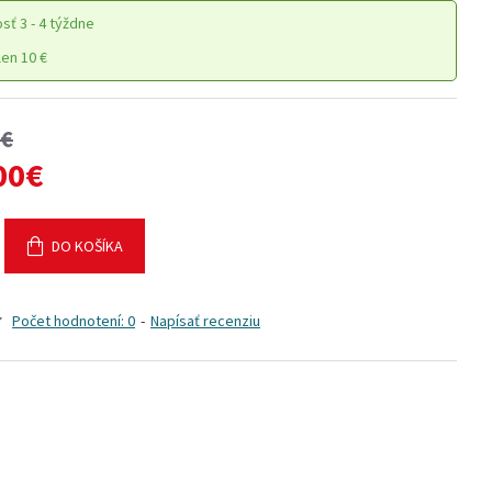
osť
3 - 4 týždne
en 10 €
0€
00€
DO KOŠÍKA
Počet hodnotení: 0
-
Napísať recenziu