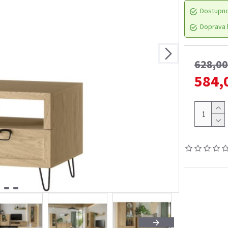
Dostupn
Doprava l
628,0
584,