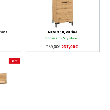
kriňa
NEVIO 18, vitrína
Dodanie:
3 - 5 týždňov
289,00€
237,00€
-18 %