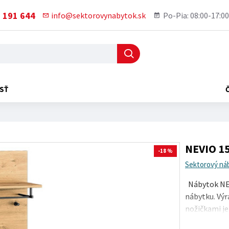
 191 644
info@sektorovynabytok.sk
Po-Pia: 08:00-17:00
SŤ
NEVIO 15
-18 %
Sektorový ná
Nábytok NEV
nábytku. Výr
nožičkami j
výrobku..