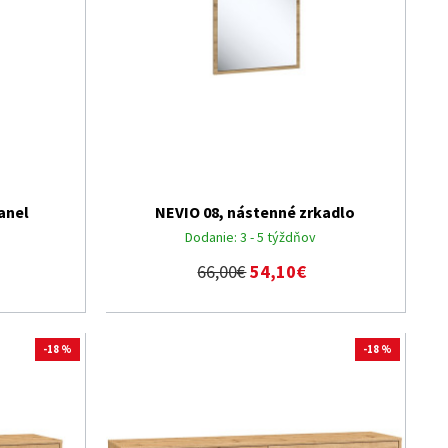
anel
NEVIO 08, nástenné zrkadlo
Dodanie:
3 - 5 týždňov
66,00€
54,10€
-18 %
-18 %