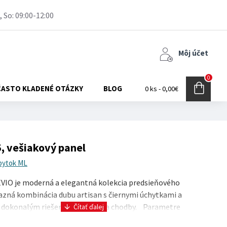
, So: 09:00-12:00
Môj účet
0
ČASTO KLADENÉ OTÁZKY
BLOG
0 ks - 0,00€
, vešiakový panel
bytok ML
IO je moderná a elegantná kolekcia predsieňového
azná kombinácia dubu artisan s čiernymi úchytkami a
e dokonalým riešením zariadenia chodby. Parametre