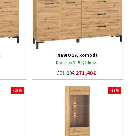
a
NEVIO 13, komoda
Dodanie:
3 - 5 týždňov
331,00€
271,40€
-18 %
-18 %