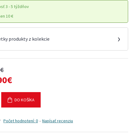
osť
3 - 5 týždňov
en 10 €
›
etky produkty z kolekcie
0€
90€
DO KOŠÍKA
Počet hodnotení: 0
-
Napísať recenziu