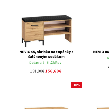
NEVIO 05, skrinka na topánky s
NEVIO 06
čalúneným sedákom
D
Dodanie:
3 - 5 týždňov
191,00€
156,60€
-18 %