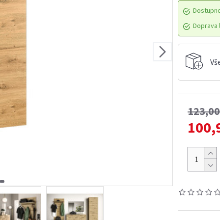
Dostupn
Doprava l
Vš
123,0
100,