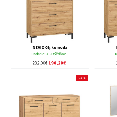
NEVIO 09, komoda
Dodanie:
3 - 5 týždňov
D
232,00€
190,20€
-18 %