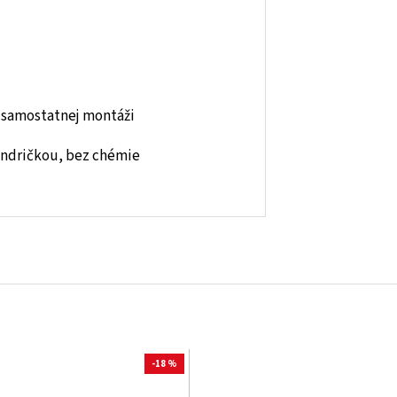
 samostatnej montáži
andričkou, bez chémie
-18 %