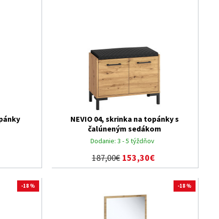
opánky
NEVIO 04, skrinka na topánky s
čalúneným sedákom
Dodanie:
3 - 5 týždňov
187,00€
153,30€
-18 %
-18 %