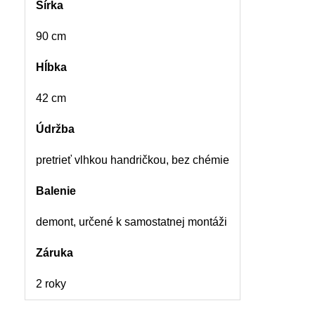
Šírka
90 cm
Hĺbka
42 cm
Údržba
pretrieť vlhkou handričkou, bez chémie
Balenie
demont, určené k samostatnej montáži
Záruka
2 roky