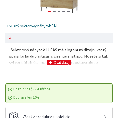
Luxusný sektorový nábytok SM
Sektorový nábytok LUCAS má elegantný dizajn, ktorý
spája farbu dub artisan s čiernou matnou. Môžete si tak
vytvoriť útulnú a modernú obývaciu zostavu alebo
jedáleň. Parametre výrobkuTyp..
Dostupnosť
3 - 4 týždne
Doprava len 10 €
›
Všetky produkty z kolekcie