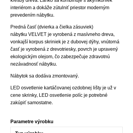
kresby dreva. Ľahko sa kombinuje s akýmkoľvek
interiérom a dokáže zútulniť priestor moderným
prevedením nábytku.
Predná časť (dvierka a čielka zásuviek)
nábytku VELVET je vyrobená z masívneho dreva,
vonkajší korpus skriniek je z dubovej dýhy, vnútorná
časť je vyrobená z drevotriesky, povrch je upravený
ekologickým olejom, čo zabezpečuje zdravotnú
nezávadnosť nábytku.
Nábytok sa dodáva zmontovaný.
LED osvetlenie kartáčovanej ozdobnej lišty je už v
cene skrinky, LED osvetlenie políc je potrebné
zakúpiť samostatne.
Parametre výrobku