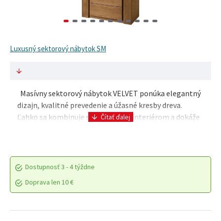
Luxusný sektorový nábytok SM
Masívny sektorový nábytok VELVET ponúka elegantný
dizajn, kvalitné prevedenie a úžasné kresby dreva.
Ľahko sa kombinuje s akýmkoľvek interiérom a dokáže
zútulniť priestor moderným prevedením nábytk..
Dostupnosť
3 - 4 týždne
Doprava len 10 €