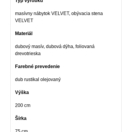
Typ výrobku
masívny nábytok VELVET, obývacia stena
VELVET
Materiál
dubový masív, dubová dýha, foliovaná
drevotrieska
Farebné prevedenie
dub rustikal olejovaný
Výška
200 cm
Šírka
75 cm