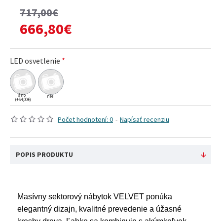
717,00€
666,80€
LED osvetlenie
áno
nie
(+64,00€)
Počet hodnotení: 0
-
Napísať recenziu
POPIS PRODUKTU
Masívny sektorový nábytok VELVET ponúka
elegantný dizajn, kvalitné prevedenie a úžasné