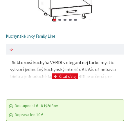
Kuchynské linky Family Line
Sektorová kuchyňa VERDI v elegantnej farbe mystic
vytvorí jedinečný kuchynský interiér. Ak Vás už nebavia
biela a jednoduché kuchyne, tak VERDI je určená pre
Vás. Dvierka sú vyrobené z MDF materiál..
Dostupnosť
6 - 8 týždňov
Doprava len 10 €