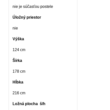
nie je súčasťou postele
Úložný priestor
nie
Výška
124 cm
Šírka
178 cm
Hĺbka
216 cm
Ložná plocha š/h