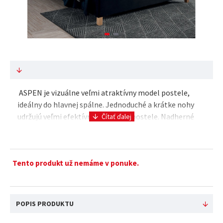
ASPEN je vizuálne veľmi atraktívny model postele,
ideálny do hlavnej spálne. Jednoduché a krátke nohy
udržujú veľmi efektívny nízky rám postele. Nadherné
čelo postele je určite to, čo dodáva sp..
Tento produkt už nemáme v ponuke.
POPIS PRODUKTU