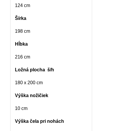
124 cm
Šírka
198 cm
Hĺbka
216 cm
Ložná plocha š/h
180 x 200 cm
Výška nožičiek
10 cm
Výška čela pri nohách