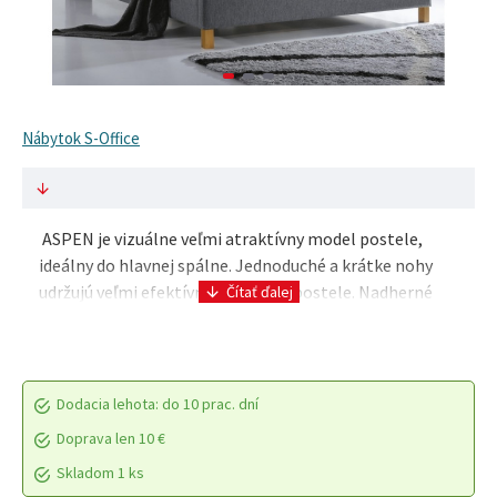
Nábytok S-Office
ASPEN je vizuálne veľmi atraktívny model postele,
ideálny do hlavnej spálne. Jednoduché a krátke nohy
udržujú veľmi efektívny nízky rám postele. Nadherné
čelo postele je určite to, čo dodáva sp..
Dodacia lehota: do 10 prac. dní
Doprava len 10 €
Skladom 1 ks