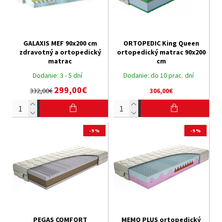
GALAXIS MEF 90x200 cm
ORTOPEDIC King Queen
zdravotný a ortopedický
ortopedický matrac 90x200
matrac
cm
Dodanie:
3 - 5 dní
Dodanie:
do 10 prac. dní
299,00€
332,00€
306,00€
-9 %
-9 %
PEGAS COMFORT
MEMO PLUS ortopedický