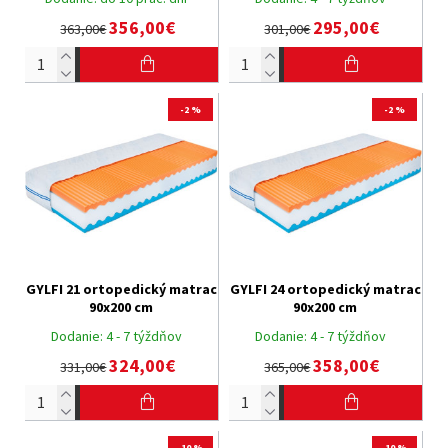
356,00€
295,00€
363,00€
301,00€
-2 %
-2 %
GYLFI 21 ortopedický matrac
GYLFI 24 ortopedický matrac
90x200 cm
90x200 cm
Dodanie:
4 - 7 týždňov
Dodanie:
4 - 7 týždňov
324,00€
358,00€
331,00€
365,00€
-10 %
-10 %