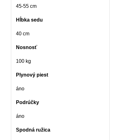
45-55 cm
Hĺbka sedu
40 cm
Nosnosť
100 kg
Plynový piest
áno
Podrúčky
áno
Spodná ružica