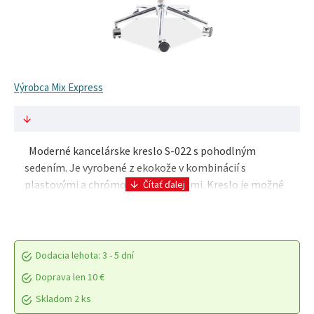
Výrobca Mix Express
Moderné kancelárske kreslo S-022 s pohodlným
sedením. Je vyrobené z ekokože v kombinácií s
plastovými a chrómovými doplnkami. Kreslo je možné
výškovo nastaviť mechanizmom TILT. Parametre
výrobk..
Dodacia lehota: 3 - 5 dní
Doprava len 10 €
Skladom 2 ks