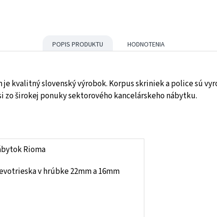
POPIS PRODUKTU
HODNOTENIA
an je kvalitný slovenský výrobok. Korpus skriniek a police sú 
i zo širokej ponuky sektorového kancelárskeho nábytku.
y nábytok Rioma
evotrieska v hrúbke 22mm a 16mm