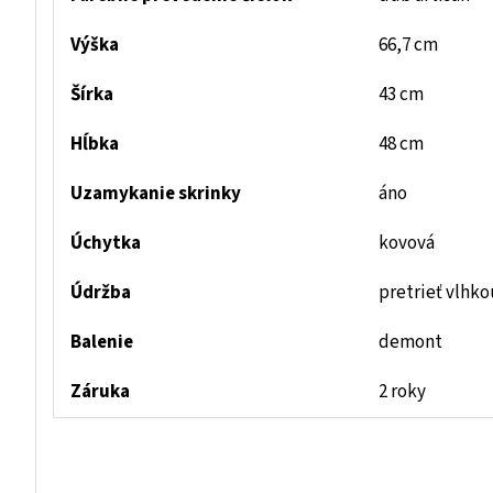
Výška
66,7 cm
Šírka
43 cm
Hĺbka
48 cm
Uzamykanie skrinky
áno
Úchytka
kovová
Údržba
pretrieť vlhk
Balenie
demont
Záruka
2 roky