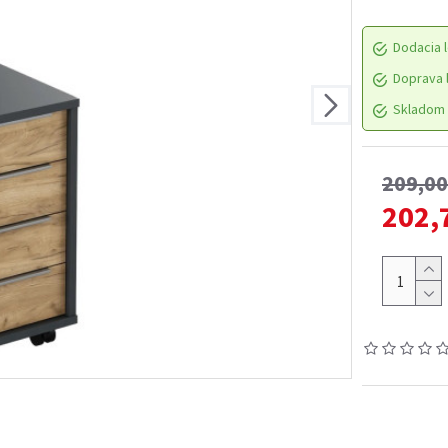
Dodacia l
Doprava l
Skladom 
209,0
202,