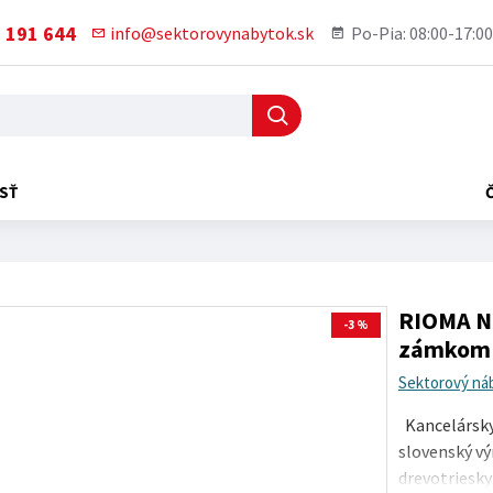
 191 644
info@sektorovynabytok.sk
Po-Pia: 08:00-17:00
SŤ
RIOMA NE
-3 %
zámkom
Sektorový ná
Kancelársky 
slovenský vý
drevotriesky