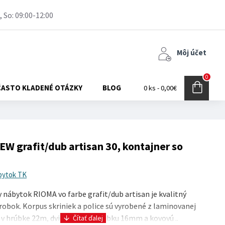
, So: 09:00-12:00
Môj účet
0
ČASTO KLADENÉ OTÁZKY
BLOG
0 ks - 0,00€
W grafit/dub artisan 30, kontajner so
bytok TK
nábytok RIOMA vo farbe grafit/dub artisan je kvalitný
robok. Korpus skriniek a police sú vyrobené z laminovanej
 v hrúbke 22m, dvierka majú hrúbku 16mm a kovovú ..