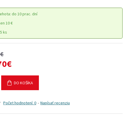
ehota: do 10 prac. dní
en 10 €
5 ks
0€
70€
DO KOŠÍKA
Počet hodnotení: 0
-
Napísať recenziu