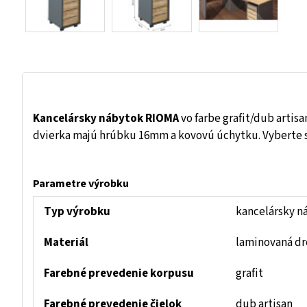
Kancelársky nábytok RIOMA
vo farbe grafit/dub artis
dvierka majú hrúbku 16mm a kovovú úchytku. Vyberte s
Parametre výrobku
Typ výrobku
kancelársk
Materiál
laminovaná dr
Farebné prevedenie korpusu
grafit
Farebné prevedenie čielok
dub artisan