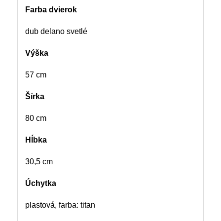
Farba dvierok
dub delano svetlé
Výška
57 cm
Šírka
80 cm
Hĺbka
30,5 cm
Úchytka
plastová, farba: titan