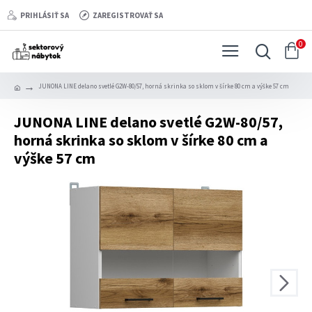
PRIHLÁSIŤ SA
ZAREGISTROVAŤ SA
0
JUNONA LINE delano svetlé G2W-80/57, horná skrinka so sklom v šírke 80 cm a výške 57 cm
JUNONA LINE delano svetlé G2W-80/57,
horná skrinka so sklom v šírke 80 cm a
výške 57 cm