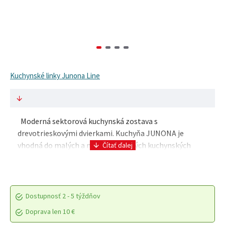
Kuchynské linky Junona Line
Moderná sektorová kuchynská zostava s
drevotrieskovými dvierkami. Kuchyňa JUNONA je
vhodná do malých a málo využívaných kuchynských
priestorov, v ponuke nájdete akciové komplety, ku
ktorým si môžet..
Dostupnosť
2 - 5 týždňov
Doprava len 10 €