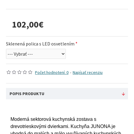
102,00€
Sklenená polica s LED osvetlením
Počet hodnotení: 0
-
Napísať recenziu
POPIS PRODUKTU
Moderná sektorová kuchynská zostava s
drevotrieskovými dvierkami. Kuchyňa JUNONA je
vhodná do malých a málo využívaných kuchynských